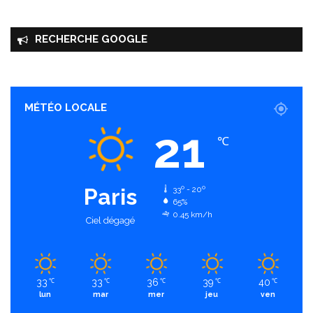
RECHERCHE GOOGLE
MÉTÉO LOCALE
21
℃
Paris
33º - 20º
65%
0.45 km/h
Ciel dégagé
33
33
36
39
40
℃
℃
℃
℃
℃
lun
mar
mer
jeu
ven