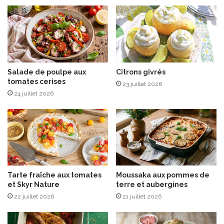
g
n
o
n
s
c
a
Salade de poulpe aux
Citrons givrés
tomates cerises
r
23 juillet 2026
a
24 juillet 2026
m
é
l
i
s
é
s
Tarte fraîche aux tomates
Moussaka aux pommes de
,
et Skyr Nature
terre et aubergines
f
22 juillet 2026
21 juillet 2026
i
g
u