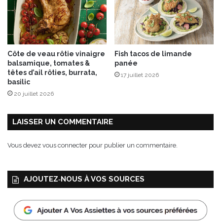
e
s
e
t
J
Côte de veau rôtie vinaigre
Fish tacos de limande
a
balsamique, tomates &
panée
m
têtes d’ail rôties, burrata,
17 juillet 2026
b
basilic
o
20 juillet 2026
n
d
e
LAISSER UN COMMENTAIRE
P
a
Vous devez
vous connecter
pour publier un commentaire.
r
m
e
AJOUTEZ‑NOUS À VOS SOURCES