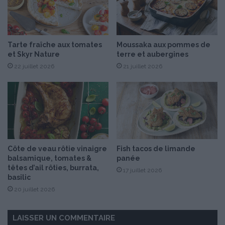
r
o
m
a
Tarte fraîche aux tomates
Moussaka aux pommes de
g
et Skyr Nature
terre et aubergines
e
22 juillet 2026
21 juillet 2026
f
o
n
d
a
n
t
Côte de veau rôtie vinaigre
Fish tacos de limande
balsamique, tomates &
panée
têtes d’ail rôties, burrata,
17 juillet 2026
basilic
20 juillet 2026
LAISSER UN COMMENTAIRE