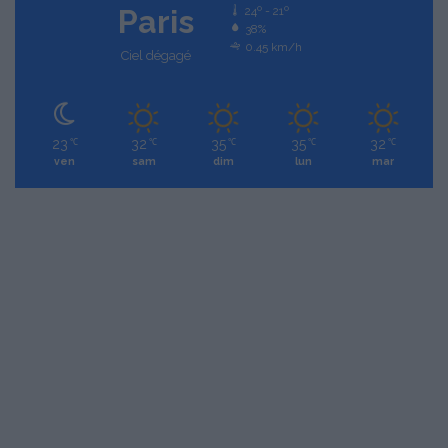
Paris
24º - 21º
38%
0.45 km/h
Ciel dégagé
23
32
35
35
32
℃
℃
℃
℃
℃
ven
sam
dim
lun
mar