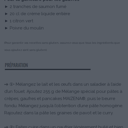
► 2 tranches de saumon fumé
► 20 cl de crème liquide entière
► 1 citron vert
► Poivre du moulin
(Pour garantir vos recettes sans gluten, assurez-vous que tous les ingrédients que
vous ajoutez sont sans gluten).
①• Mélangez le lait et les œufs dans un saladier à l’aide
d’un fouet. Ajoutez 255 g de Mélange spécial pour pâtes à
crêpes, gaufres et pancakes MAIZENA®, puis le beurre
fondu. Mélangez jusqu’à l’obtention d’une pâte homogène.
Rajoutez dans la pâte les graines de pavot et le curry.
②• Faites cuire dans un gaufrier légèrement huilé et bien