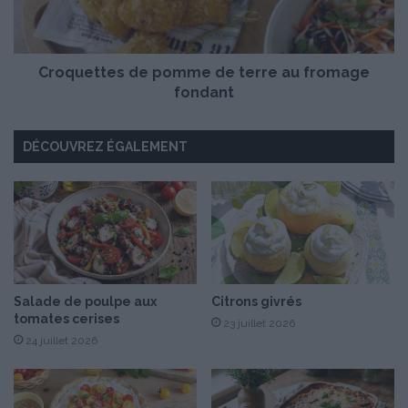
p
t
é
t
p
e
i
Croquettes de pomme de terre au fromage
s
t
d
fondant
e
e
s
p
DÉCOUVREZ ÉGALEMENT
d
o
e
m
c
m
h
e
o
d
c
e
o
t
l
e
a
r
Salade de poulpe aux
Citrons givrés
tomates cerises
t
r
23 juillet 2026
e
24 juillet 2026
a
u
f