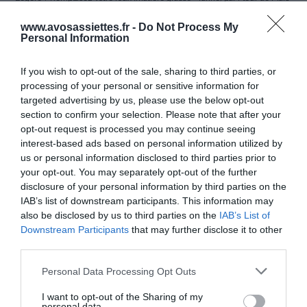
Maïzena®
www.avosassiettes.fr -
Do Not Process My
préalablement délayée dans un verre de liquide froid.
Personal Information
If you wish to opt-out of the sale, sharing to third parties, or
processing of your personal or sensitive information for
targeted advertising by us, please use the below opt-out
section to confirm your selection. Please note that after your
opt-out request is processed you may continue seeing
interest-based ads based on personal information utilized by
us or personal information disclosed to third parties prior to
your opt-out. You may separately opt-out of the further
disclosure of your personal information by third parties on the
Découvrez toute une gamme de produits Maïzena®,
IAB’s list of downstream participants. This information may
also be disclosed by us to third parties on the
IAB’s List of
pour réussir votre cuisine au quotidien
Downstream Participants
that may further disclose it to other
www.maizena.fr
third parties.
Please note that this website/app uses one or more Google
Personal Data Processing Opt Outs
services and may gather and store information including but
not limited to your visit or usage behaviour. You may click to
I want to opt-out of the Sharing of my
© Maïzena® | Crédits Photos : © Maïzena® / La Vie en Rose
personal data.