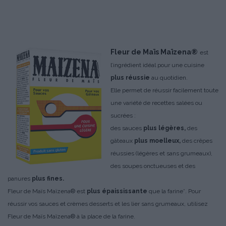
Fleur de Maïs Maïzena®
est
l’ingrédient idéal pour une cuisine
plus réussie
au quotidien.
Elle permet de réussir facilement toute
une variété de recettes salées ou
sucrées :
des sauces
plus légères,
des
gâteaux
plus moelleux,
des crêpes
réussies (légères et sans grumeaux),
des soupes onctueuses et des
panures
plus fines.
Fleur de Maïs Maïzena® est
plus épaississante
que la farine*. Pour
réussir vos sauces et crèmes desserts et les lier sans grumeaux, utilisez
Fleur de Maïs Maïzena® à la place de la farine.