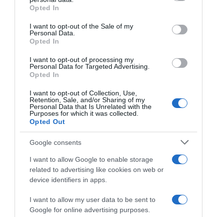
grant or deny consent to Google and its third-party tags to
Opted In
Maïzena® marque déposée depuis 1891, propriété du groupe
use your data for below specified purposes in below Google
Unilever
consent section.
I want to opt-out of the Sale of my
Personal Data.
Tous droits de reproduction réservés
Opted In
I want to opt-out of processing my
Mots-clés
Citron Vert
Maïzena
Mini-Gaufres
Personal Data for Targeted Advertising.
Opted In
Saumon Fumé
I want to opt-out of Collection, Use,
Pinterest
Partager par Email
Retention, Sale, and/or Sharing of my
Personal Data that Is Unrelated with the
Purposes for which it was collected.
Opted Out
Google consents
ÇA PEUT AUSSI VOUS INTÉRESSER
I want to allow Google to enable storage
related to advertising like cookies on web or
device identifiers in apps.
I want to allow my user data to be sent to
Google for online advertising purposes.