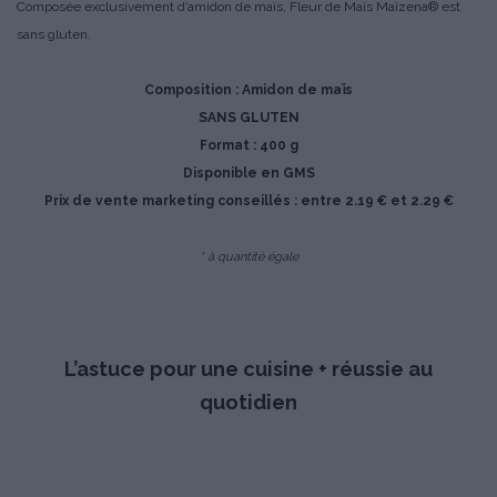
Composée exclusivement d’amidon de maïs, Fleur de Maïs Maïzena® est
sans gluten.
Composition : Amidon de maïs
SANS GLUTEN
Format : 400 g
Disponible en GMS
Prix de vente marketing conseillés : entre 2.19 € et 2.29 €
* à quantité égale
L’astuce pour une cuisine + réussie au
quotidien