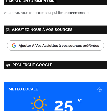
LAISSER UN COMMENTAIRE
r
t
Vous devez
vous connecter
pour publier un commentaire.
e
a
u
AJOUTEZ‑NOUS À VOS SOURCES
RECHERCHE GOOGLE
MÉTÉO LOCALE
25
℃