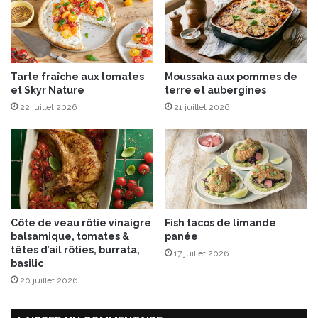
m
a
t
e
s
Tarte fraîche aux tomates
Moussaka aux pommes de
e
et Skyr Nature
terre et aubergines
t
22 juillet 2026
21 juillet 2026
à
l
a
s
a
u
c
i
Côte de veau rôtie vinaigre
Fish tacos de limande
s
balsamique, tomates &
panée
s
têtes d’ail rôties, burrata,
17 juillet 2026
e
basilic
d
20 juillet 2026
e
M
o