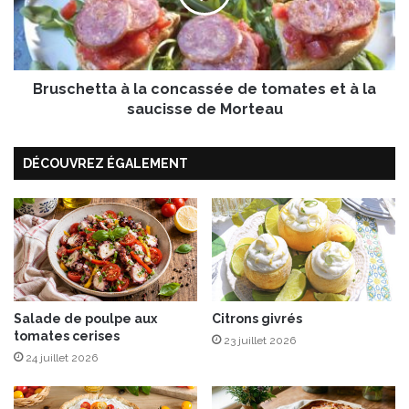
c
h
o
e
n
t
f
t
i
Bruschetta à la concassée de tomates et à la
a
t
à
saucisse de Morteau
u
l
r
a
DÉCOUVREZ ÉGALEMENT
e
c
d
o
e
n
f
c
r
a
a
s
m
s
b
é
o
e
Salade de poulpe aux
Citrons givrés
tomates cerises
i
d
23 juillet 2026
s
e
24 juillet 2026
e
t
s
o