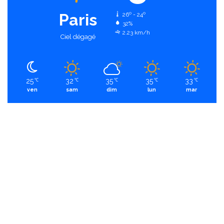
Paris
26º - 24º
32%
2.23 km/h
Ciel dégagé
25
32
35
35
33
℃
℃
℃
℃
℃
ven
sam
dim
lun
mar