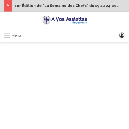
1er Édition de “La Semaine des Chefs” du 19 au 24 octobre 2026
S
Menu