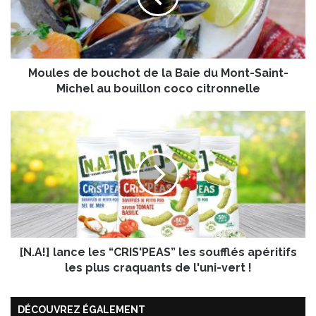
s
d
e
b
Moules de bouchot de la Baie du Mont-Saint-
o
u
Michel au bouillon coco citronnelle
c
h
[
o
N
t
.
d
A
e
!
l
]
a
l
B
a
a
n
i
[N.A!] lance les “CRIS'PEAS” les soufflés apéritifs
c
e
e
les plus craquants de l'uni-vert !
d
l
u
e
M
DÉCOUVREZ ÉGALEMENT
s