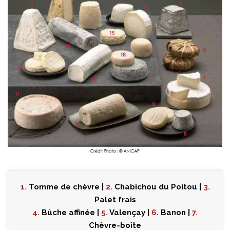
1.
Tomme de chèvre |
2.
Chabichou du Poitou |
3.
Palet frais
4.
Bûche affinée |
5.
Valençay |
6.
Banon |
7.
Chèvre-boîte