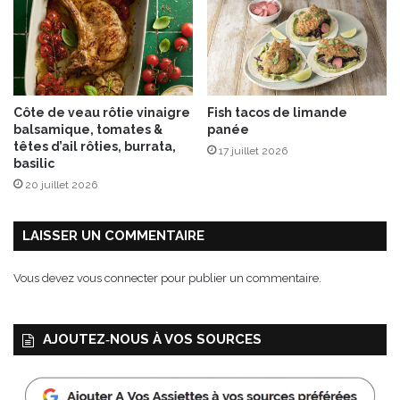
i
a
l
p
l
é
o
r
n
i
c
t
Côte de veau rôtie vinaigre
Fish tacos de limande
o
i
balsamique, tomates &
panée
c
f
têtes d’ail rôties, burrata,
17 juillet 2026
o
s
basilic
c
l
20 juillet 2026
i
e
t
s
r
p
LAISSER UN COMMENTAIRE
o
l
n
u
Vous devez
vous connecter
pour publier un commentaire.
n
s
e
c
l
r
AJOUTEZ‑NOUS À VOS SOURCES
l
a
e
q
u
a