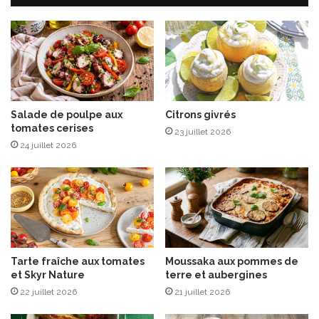
o
“
n
C
t
R
-
I
S
S
a
'
i
P
n
E
Salade de poulpe aux
Citrons givrés
t
tomates cerises
A
23 juillet 2026
-
S
24 juillet 2026
M
”
i
l
c
e
h
s
e
s
l
o
a
u
Tarte fraîche aux tomates
Moussaka aux pommes de
u
ff
et Skyr Nature
terre et aubergines
b
l
o
22 juillet 2026
21 juillet 2026
é
u
s