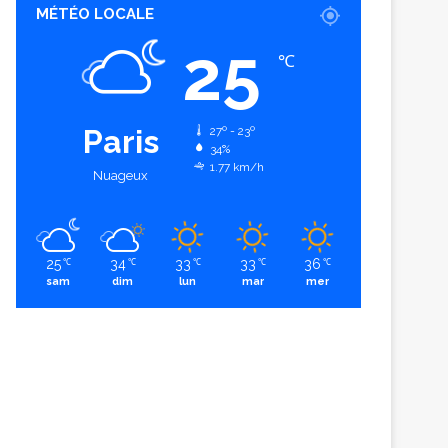
MÉTÉO LOCALE
25
℃
Paris
27º - 23º
34%
1.77 km/h
Nuageux
25
34
33
33
36
℃
℃
℃
℃
℃
sam
dim
lun
mar
mer