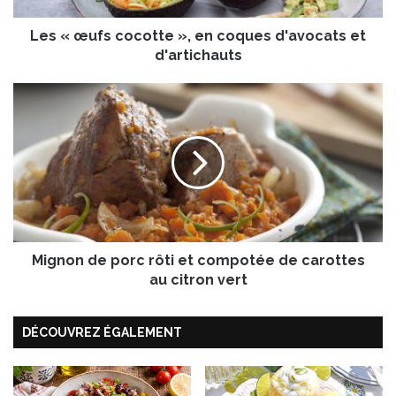
c
Les « œufs cocotte », en coques d'avocats et
o
c
d'artichauts
o
t
M
t
i
e
g
»
n
,
o
e
n
n
d
c
e
o
p
q
Mignon de porc rôti et compotée de carottes
o
u
r
au citron vert
e
c
s
r
d
DÉCOUVREZ ÉGALEMENT
ô
'
t
a
i
v
e