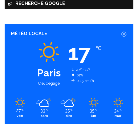
RECHERCHE GOOGLE
MÉTÉO LOCALE
17
℃
Paris
27º - 17º
67%
0.45 km/h
Ciel dégagé
27
33
35
35
34
℃
℃
℃
℃
℃
ven
sam
dim
lun
mar