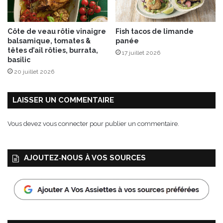
c
i
t
Côte de veau rôtie vinaigre
Fish tacos de limande
r
balsamique, tomates &
panée
o
têtes d’ail rôties, burrata,
17 juillet 2026
n
basilic
v
20 juillet 2026
e
r
t
LAISSER UN COMMENTAIRE
Vous devez
vous connecter
pour publier un commentaire.
AJOUTEZ‑NOUS À VOS SOURCES