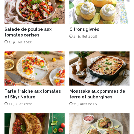
o
t
c
c
a
o
t
m
s
p
Salade de poulpe aux
Citrons givrés
e
tomates cerises
o
23 juillet 2026
t
t
24 juillet 2026
d
é
'
e
a
d
r
e
t
c
i
a
c
r
Tarte fraîche aux tomates
Moussaka aux pommes de
h
o
et Skyr Nature
terre et aubergines
a
t
u
22 juillet 2026
21 juillet 2026
t
t
e
s
s
a
u