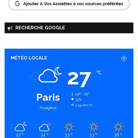
RECHERCHE GOOGLE
MÉTÉO LOCALE
27
℃
Paris
29º - 25º
31%
1.54 km/h
Nuageux
27
34
33
33
36
℃
℃
℃
℃
℃