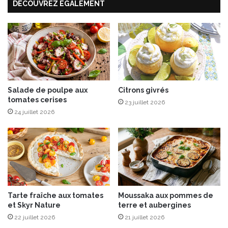
DÉCOUVREZ ÉGALEMENT
a
i
n
:
d
e
s
p
l
Salade de poulpe aux
Citrons givrés
tomates cerises
a
23 juillet 2026
t
24 juillet 2026
s
p
r
é
p
a
r
Tarte fraîche aux tomates
Moussaka aux pommes de
é
et Skyr Nature
terre et aubergines
s
22 juillet 2026
21 juillet 2026
B