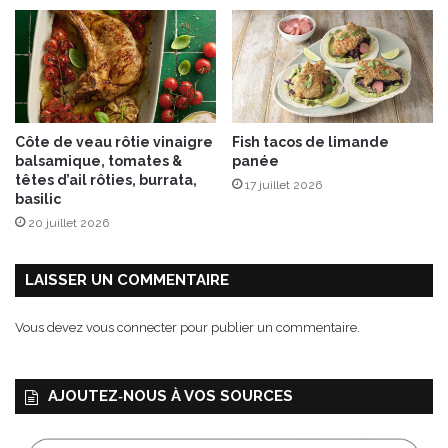
i
o
e
t
V
e
g
Côte de veau rôtie vinaigre
Fish tacos de limande
a
balsamique, tomates &
panée
n
têtes d’ail rôties, burrata,
17 juillet 2026
!
basilic
20 juillet 2026
LAISSER UN COMMENTAIRE
Vous devez
vous connecter
pour publier un commentaire.
AJOUTEZ‑NOUS À VOS SOURCES