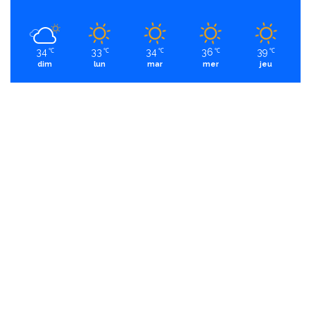
34
33
34
36
39
℃
℃
℃
℃
℃
dim
lun
mar
mer
jeu