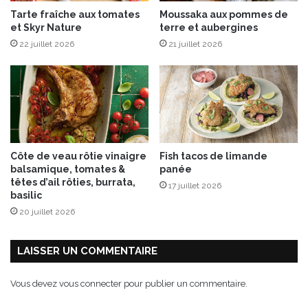
t
Tarte fraîche aux tomates
Moussaka aux pommes de
e
et Skyr Nature
terre et aubergines
d
22 juillet 2026
21 juillet 2026
’
u
n
n
o
u
v
e
Côte de veau rôtie vinaigre
Fish tacos de limande
a
balsamique, tomates &
panée
u
têtes d’ail rôties, burrata,
17 juillet 2026
s
basilic
a
20 juillet 2026
c
h
e
LAISSER UN COMMENTAIRE
t
e
Vous devez
vous connecter
pour publier un commentaire.
n
t