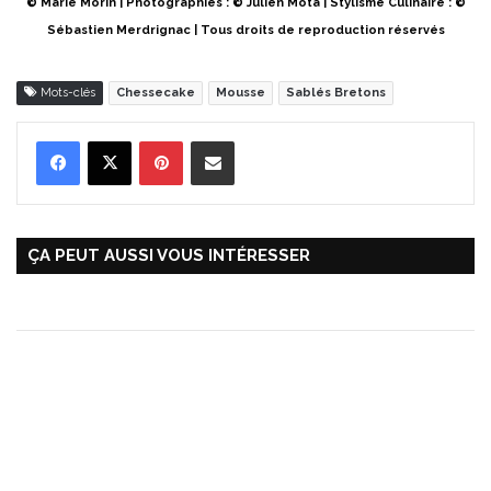
© Marie Morin | Photographies : © Julien Mota | Stylisme Culinaire : ©
Sébastien Merdrignac | Tous droits de reproduction réservés
Mots-clés
Chessecake
Mousse
Sablés Bretons
Pinterest
Partager par Email
ÇA PEUT AUSSI VOUS INTÉRESSER