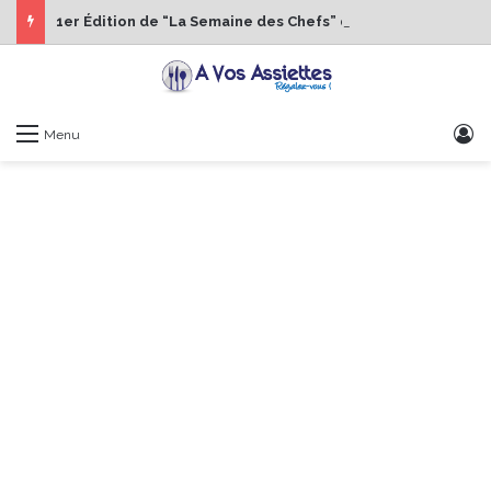
1er Édition de “La Semaine des Chefs” du 19 au 24 octobre 2026
S
Menu