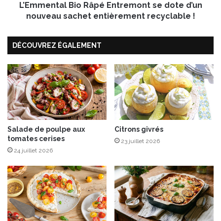
e
L’Emmental Bio Râpé Entremont se dote d’un
l
s
B
nouveau sachet entièrement recyclable !
c
i
r
o
DÉCOUVREZ ÉGALEMENT
o
R
u
â
s
p
t
é
i
E
l
n
l
t
a
r
n
e
Salade de poulpe aux
Citrons givrés
tomates cerises
t
m
23 juillet 2026
s
o
24 juillet 2026
n
t
s
e
d
o