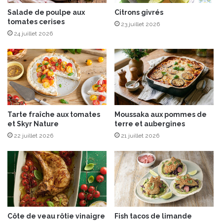
r
u
L
t
Salade de poulpe aux
Citrons givrés
o
tomates cerises
e
23 juillet 2026
ï
n
24 juillet 2026
c
s
R
e
a
f
i
a
s
i
o
s
n
a
Tarte fraîche aux tomates
Moussaka aux pommes de
n
et Skyr Nature
terre et aubergines
t
22 juillet 2026
21 juillet 2026
p
l
a
i
s
i
r
Côte de veau rôtie vinaigre
Fish tacos de limande
?