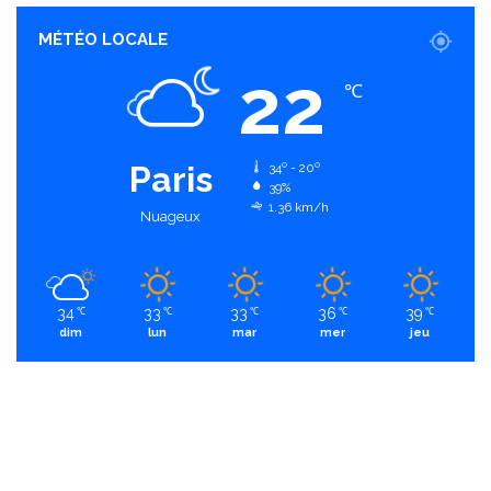
MÉTÉO LOCALE
22
℃
Paris
34º - 20º
39%
1.36 km/h
Nuageux
34
33
33
36
39
℃
℃
℃
℃
℃
dim
lun
mar
mer
jeu