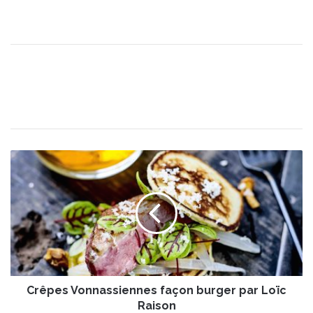
C
r
ê
p
e
s
V
o
n
Crêpes Vonnassiennes façon burger par Loïc
n
a
Raison