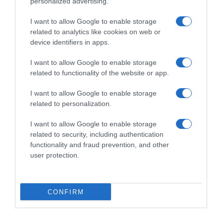
personalized advertising.
i
s
I want to allow Google to enable storage
s
related to analytics like cookies on web or
e
device identifiers in apps.
d
e
I want to allow Google to enable storage
P
related to functionality of the website or app.
Cuisse de Pintade Label Rouge rôtie au beurre
i
n
et au vin blanc, risotto aux girolles et éclats de
I want to allow Google to enable storage
t
noisettes torréfiées
related to personalization.
a
d
J
I want to allow Google to enable storage
e
o
related to security, including authentication
L
u
functionality and fraud prevention, and other
a
r
user protection.
b
n
e
é
l
e
CONFIRM
R
M
o
o
u
Journée Mondiale du café le 1er octobre 2017 :
n