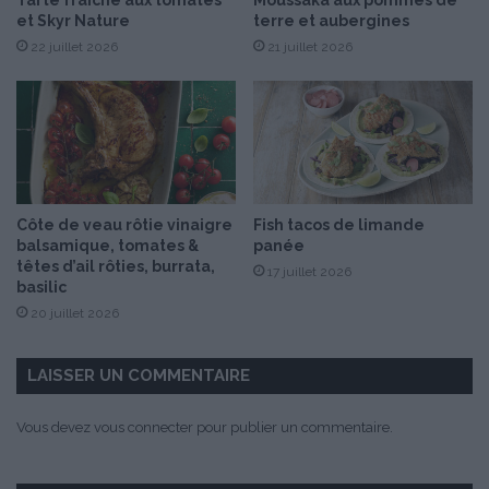
r
et Skyr Nature
terre et aubergines
b
e
l
22 juillet 2026
21 juillet 2026
2
a
0
n
1
c
7
,
:
r
t
i
e
s
s
Côte de veau rôtie vinaigre
Fish tacos de limande
o
t
balsamique, tomates &
panée
t
e
têtes d’ail rôties, burrata,
17 juillet 2026
t
z
basilic
o
v
20 juillet 2026
a
o
u
t
x
r
LAISSER UN COMMENTAIRE
g
e
i
c
Vous devez
vous connecter
pour publier un commentaire.
r
u
o
l
l
t