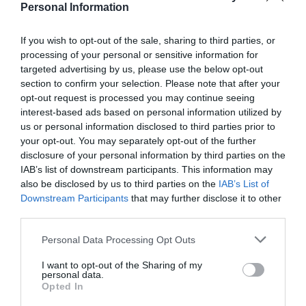
Personal Information
Noir Absolu
If you wish to opt-out of the sale, sharing to third parties, or
Pinterest
Partager par Email
processing of your personal or sensitive information for
targeted advertising by us, please use the below opt-out
section to confirm your selection. Please note that after your
opt-out request is processed you may continue seeing
interest-based ads based on personal information utilized by
ÇA PEUT AUSSI VOUS INTÉRESSER
us or personal information disclosed to third parties prior to
your opt-out. You may separately opt-out of the further
disclosure of your personal information by third parties on the
IAB’s list of downstream participants. This information may
also be disclosed by us to third parties on the
IAB’s List of
Downstream Participants
that may further disclose it to other
third parties.
Please note that this website/app uses one or more Google
Personal Data Processing Opt Outs
services and may gather and store information including but
not limited to your visit or usage behaviour. You may click to
I want to opt-out of the Sharing of my
personal data.
grant or deny consent to Google and its third-party tags to
Opted In
use your data for below specified purposes in below Google