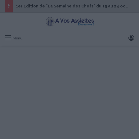
1er Édition de “La Semaine des Chefs” du 19 au 24 octobre 2026
S
Menu