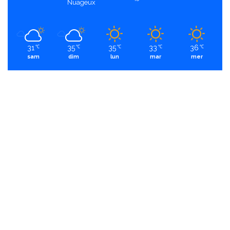
Nuageux
31
35
35
33
36
℃
℃
℃
℃
℃
sam
dim
lun
mar
mer