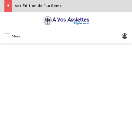
1er Édition de “La Semaine des Chefs” du 19 au 24 octobre 2026
S
Menu