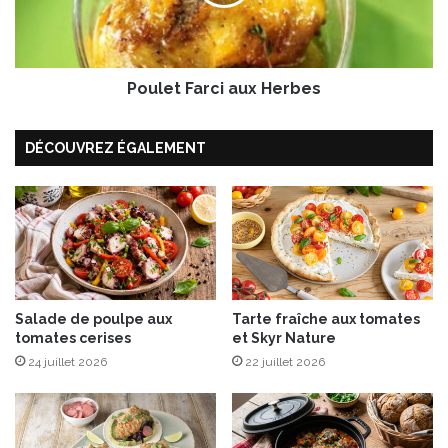
t
t
e
F
,
a
S
r
a
Poulet Farci aux Herbes
c
u
i
c
a
DÉCOUVREZ ÉGALEMENT
e
u
P
x
o
H
m
e
m
r
e
b
d
e
’
s
A
Salade de poulpe aux
Tarte fraîche aux tomates
tomates cerises
et Skyr Nature
m
o
24 juillet 2026
22 juillet 2026
u
r