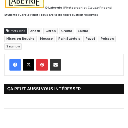
© Labeyrie | Photographie : Claude Prigent |
Stylisme : Carole Pillet | Tous droits de reproduction réservés
Mots-clés
Aneth
Citron
Crème
Laitue
Mises en Bouche
Mousse
Pain Suédois
Pavot
Poisson
Saumon
Pinterest
Partager par Email
ÇA PEUT AUSSI VOUS INTÉRESSER