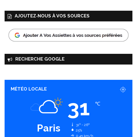
AJOUTEZ‑NOUS À VOS SOURCES
RECHERCHE GOOGLE
MÉTÉO LOCALE
31
℃
Paris
31º - 26º
25%
0.45 km/h