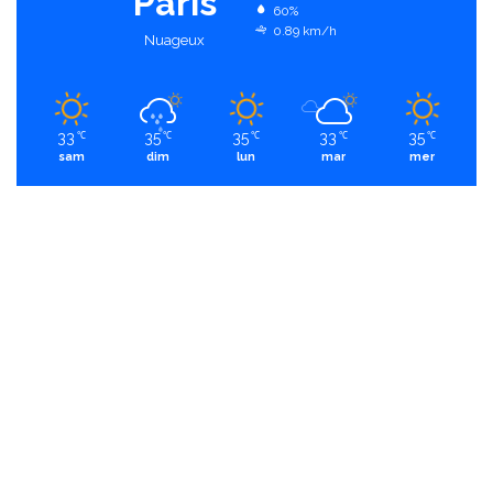
Paris
60%
0.89 km/h
Nuageux
33
35
35
33
35
℃
℃
℃
℃
℃
sam
dim
lun
mar
mer