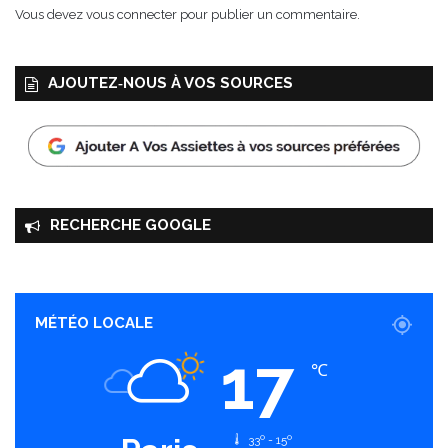
e
Vous devez
vous connecter
pour publier un commentaire.
l
AJOUTEZ‑NOUS À VOS SOURCES
RECHERCHE GOOGLE
MÉTÉO LOCALE
17
℃
33º - 15º