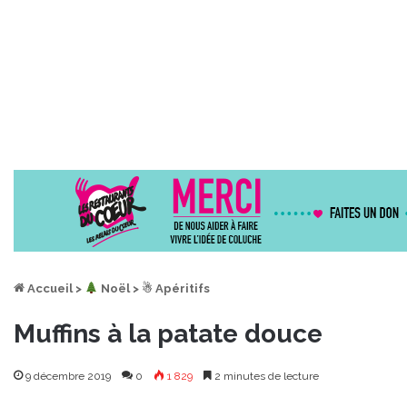
Accueil
>
︎ Noël
>
☃ Apéritifs
Muffins à la patate douce
9 décembre 2019
0
1 829
2 minutes de lecture