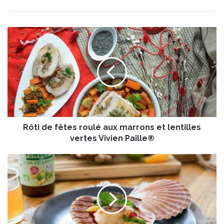
R
ô
t
i
d
e
f
ê
t
Rôti de fêtes roulé aux marrons et lentilles
e
s
vertes Vivien Paille®
r
o
S
u
a
l
i
é
n
a
t
u
-
x
J