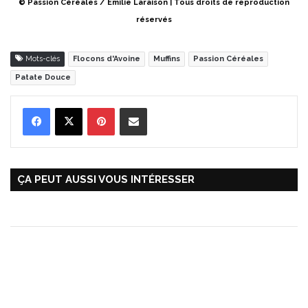
© Passion Céréales / Émilie Laraison
| Tous droits de reproduction
réservés
Mots-clés
Flocons d'Avoine
Muffins
Passion Céréales
Patate Douce
Pinterest
Partager par Email
ÇA PEUT AUSSI VOUS INTÉRESSER