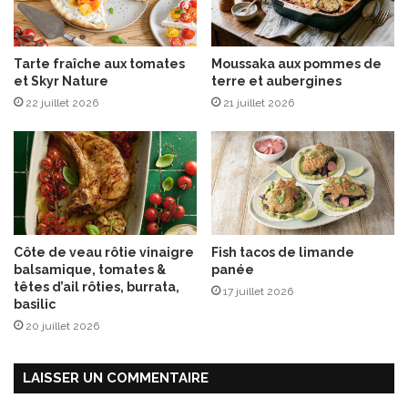
t
n
e
v
s
e
Tarte fraîche aux tomates
Moussaka aux pommes de
V
r
et Skyr Nature
terre et aubergines
i
t
v
22 juillet 2026
21 juillet 2026
g
i
i
e
n
n
g
P
e
a
m
i
b
l
r
Côte de veau rôtie vinaigre
Fish tacos de limande
l
e
balsamique, tomates &
panée
e
d
têtes d’ail rôties, burrata,
17 juillet 2026
®
e
basilic
V
20 juillet 2026
o
e
l
LAISSER UN COMMENTAIRE
k