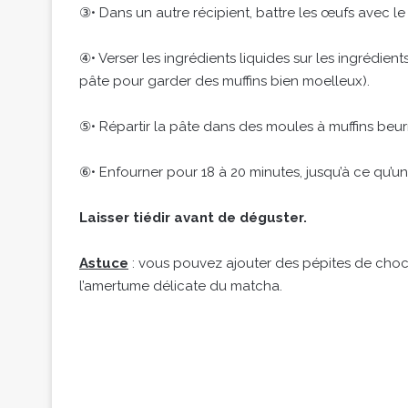
③• Dans un autre récipient, battre les œufs avec le l
④• Verser les ingrédients liquides sur les ingrédien
pâte pour garder des muffins bien moelleux).
⑤• Répartir la pâte dans des moules à muffins beurr
⑥• Enfourner pour 18 à 20 minutes, jusqu’à ce qu’un
Laisser tiédir avant de déguster.
Astuce
: vous pouvez ajouter des pépites de choco
l’amertume délicate du matcha.