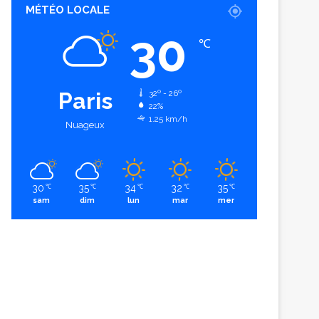
MÉTÉO LOCALE
30
℃
Paris
32º - 26º
22%
1.25 km/h
Nuageux
30
35
34
32
35
℃
℃
℃
℃
℃
sam
dim
lun
mar
mer