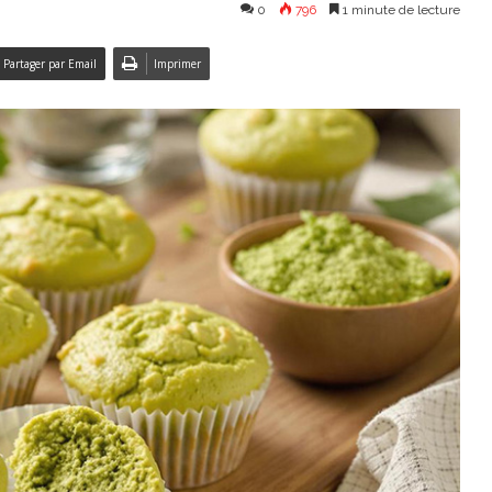
0
796
1 minute de lecture
Partager par Email
Imprimer