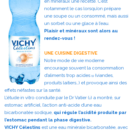
en minéraux une recette. C’est
notamment le cas lorsqu’on prépare
une soupe ou un consommé, mais aussi
un sorbet ou une glace à l’eau.
Plaisir et minéraux sont alors au
rendez-vous !
UNE CUISINE DIGESTIVE
Notre mode de vie moderne
encourage souvent la consommation
d’aliments trop acides
(viandes,
(1)
produits laitiers…) et provoque ainsi des
effets néfastes sur la santé.
L’étude in vitro conduite par le Dr Vatier (
) a montré, sur
2
estomac artificiel, l’action anti-acide d’une eau
bicarbonatée sodique,
qui régule l’acidité produite par
l’estomac pendant la phase digestive.
VICHY Célestins
est une eau minérale bicarbonatée, avec