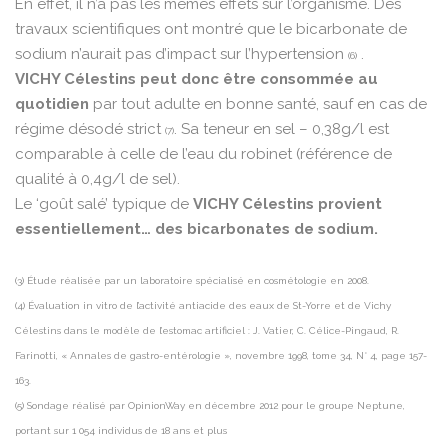
En effet, il n’a pas les mêmes effets sur l’organisme. Des
travaux scientifiques ont montré que le bicarbonate de
sodium n’aurait pas d’impact sur l’hypertension
.
(6)
VICHY Célestins peut donc être consommée au
quotidien
par tout adulte en bonne santé, sauf en cas de
régime désodé strict
. Sa teneur en sel – 0,38g/l est
(7)
comparable à celle de l’eau du robinet (référence de
qualité à 0,4g/l de sel).
Le ‘goût salé’ typique de
VICHY Célestins provient
essentiellement… des bicarbonates de sodium.
(3) Étude réalisée par un laboratoire spécialisé en cosmétologie en 2008.
(4) Évaluation in vitro de l’activité antiacide des eaux de St-Yorre et de Vichy
Célestins dans le modèle de l’estomac artificiel : J. Vatier, C. Célice-Pingaud, R.
Farinotti, « Annales de gastro-entérologie », novembre 1998, tome 34, N° 4, page 157-
163.
(5) Sondage réalisé par OpinionWay en décembre 2012 pour le groupe Neptune,
portant sur 1 054 individus de 18 ans et plus