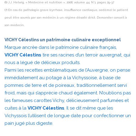
(6) J.J. Helwig, « Médecine et nutrition », 2008, volume 44, N°1, pages 29-37
(7) En cas de pathologie grave (cyrrhose, insuffisance cardiaque, oedème) le patient
peut être soumis par son médecin à un régime désodé strict. Demander conseil à
.
son médecin
VICHY Célestins un patrimoine culinaire exceptionnel
Marque ancrée dans le patrimoine culinaire français,
VICHY Célestins
tire ses racines d’un terroir auvergnat, qui
nous a légué de délicieux produits.
Parmi les recettes emblématiques de l’Auvergne, on pense
immédiatement au potage à la Vichyssoise, à base de
pommes de terre et de poireaux, traditionnellement servi
froid, mais qui s’apprécie chaud également. N’oublions pas
les fameuses carottes Vichy, délicieusement parfumées et
cuites à la
VICHY Célestins
. Il se dit même que les
Vichyssois l’utilisent de longue date pour confectionner un
pain jugé plus digeste.