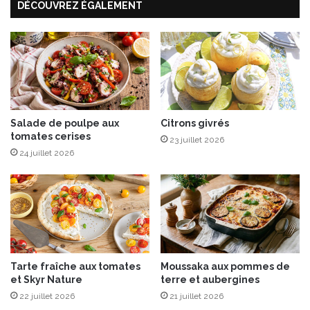
DÉCOUVREZ ÉGALEMENT
n
o
n
a
u
x
o
l
Salade de poulpe aux
Citrons givrés
i
tomates cerises
v
23 juillet 2026
e
24 juillet 2026
s
d
'
E
s
p
a
Tarte fraîche aux tomates
Moussaka aux pommes de
g
et Skyr Nature
terre et aubergines
n
22 juillet 2026
21 juillet 2026
e