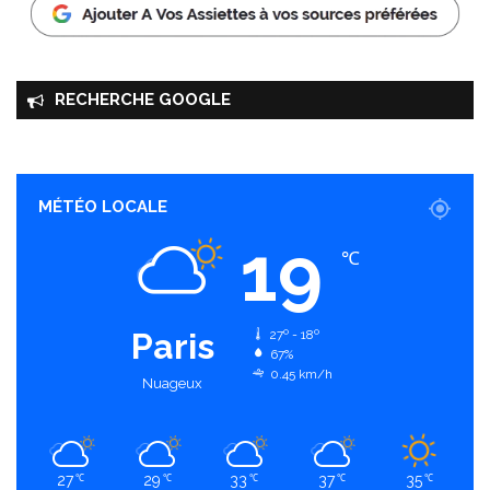
RECHERCHE GOOGLE
MÉTÉO LOCALE
19
℃
Paris
27º - 18º
67%
0.45 km/h
Nuageux
27
29
33
37
35
℃
℃
℃
℃
℃