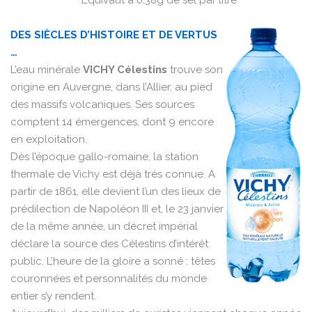
* Équivaut à 0,38g de sel par litre
DES SIÈCLES D’HISTOIRE ET DE VERTUS
…
L’eau minérale
VICHY Célestins
trouve son
origine en Auvergne, dans l’Allier, au pied
des massifs volcaniques. Ses sources
comptent 14 émergences, dont 9 encore
en exploitation.
Dès l’époque gallo-romaine, la station
thermale de Vichy est déjà très connue. A
partir de 1861, elle devient l’un des lieux de
prédilection de Napoléon III et, le 23 janvier
de la même année, un décret impérial
déclare la source des Célestins d’intérêt
public. L’heure de la gloire a sonné : têtes
couronnées et personnalités du monde
entier s’y rendent.