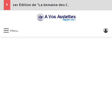
1er Édition de “La Semaine des Chefs” du 19 au 24 octobre 2026
S
Menu