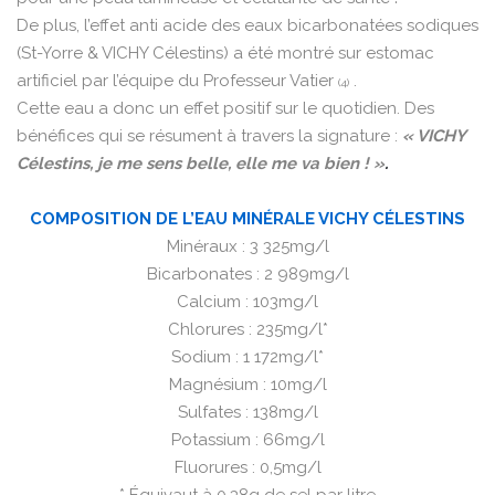
De plus, l’effet anti acide des eaux bicarbonatées sodiques
(St-Yorre & VICHY Célestins) a été montré sur estomac
artificiel par l’équipe du Professeur Vatier
.
(4)
Cette eau a donc un effet positif sur le quotidien. Des
bénéfices qui se résument à travers la signature :
« VICHY
Célestins, je me sens belle, elle me va bien ! »
.
COMPOSITION DE L’EAU MINÉRALE VICHY CÉLESTINS
Minéraux : 3 325mg/l
Bicarbonates : 2 989mg/l
Calcium : 103mg/l
Chlorures : 235mg/l*
Sodium : 1 172mg/l*
Magnésium : 10mg/l
Sulfates : 138mg/l
Potassium : 66mg/l
Fluorures : 0,5mg/l