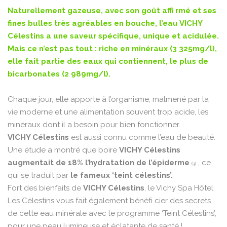
Naturellement gazeuse, avec son goût affi rmé et ses
fines bulles très agréables en bouche, l’eau VICHY
Célestins a une saveur spécifique, unique et acidulée.
Mais ce n’est pas tout : riche en minéraux (3 325mg/l),
elle fait partie des eaux qui contiennent, le plus de
bicarbonates (2 989mg/l).
Chaque jour, elle apporte à l’organisme, malmené par la
vie moderne et une alimentation souvent trop acide, les
minéraux dont il a besoin pour bien fonctionner.
VICHY Célestins
est aussi connu comme l’eau de beauté.
Une étude a montré que boire
VICHY Célestins
augmentait de 18% l’hydratation de l’épiderme
, ce
(3)
qui se traduit par
le fameux ‘teint célestins’.
Fort des bienfaits de
VICHY Célestins
, le Vichy Spa Hôtel
Les Célestins vous fait également bénéfi cier des secrets
de cette eau minérale avec le programme ‘Teint Célestins’,
pour une peau lumineuse et éclatante de santé !