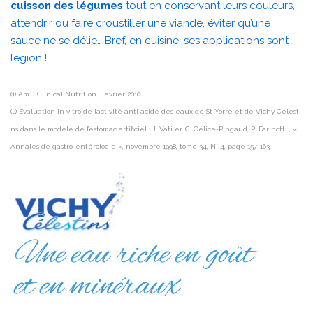
cuisson des légumes
tout en conservant leurs couleurs,
attendrir ou faire croustiller une viande, éviter qu’une
sauce ne se délie… Bref, en cuisine, ses applications sont
légion !
(1) Am J Clinical Nutrition. Février 2010
(2) Evaluation in vitro de l’activité anti acide des eaux de St-Yorre et de Vichy Célesti
ns dans le modèle de l’estomac artificiel : J. Vati er, C. Célice-Pingaud, R. Farinotti , «
Annales de gastro-entérologie », novembre 1998, tome 34, N° 4, page 157-163