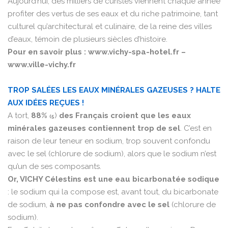
Aujourd’hui, des milliers de curistes viennent chaque année
profiter des vertus de ses eaux et du riche patrimoine, tant
culturel qu’architectural et culinaire, de la reine des villes
d’eaux, témoin de plusieurs siècles d’histoire.
Pour en savoir plus :
www.vichy-spa-hotel.fr
–
www.ville-vichy.fr
TROP SALÉES LES EAUX MINÉRALES GAZEUSES ? HALTE
AUX IDÉES REÇUES !
A tort,
88%
)
des Français croient que les eaux
(5
minérales gazeuses contiennent trop de sel
. C’est en
raison de leur teneur en sodium, trop souvent confondu
avec le sel (chlorure de sodium), alors que le sodium n’est
qu’un de ses composants.
Or, VICHY Célestins est une eau bicarbonatée sodique
: le sodium qui la compose est, avant tout, du bicarbonate
de sodium,
à ne pas confondre avec le sel
(chlorure de
sodium).