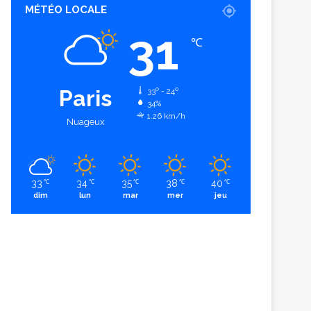
MÉTÉO LOCALE
31
℃
Paris
33º - 24º
34%
1.26 km/h
Nuageux
33
34
35
38
40
℃
℃
℃
℃
℃
dim
lun
mar
mer
jeu