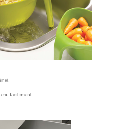
imal,
tenu facilement,