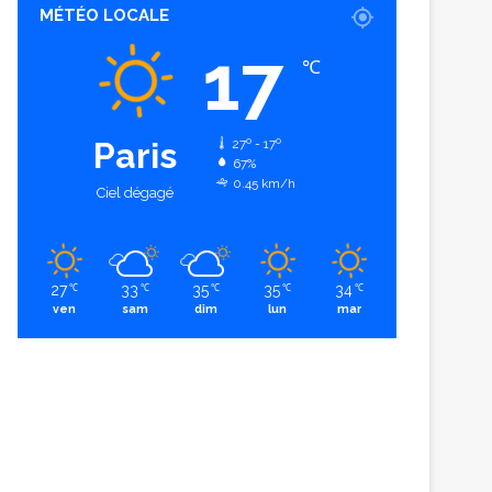
MÉTÉO LOCALE
17
℃
Paris
27º - 17º
67%
0.45 km/h
Ciel dégagé
27
33
35
35
34
℃
℃
℃
℃
℃
ven
sam
dim
lun
mar