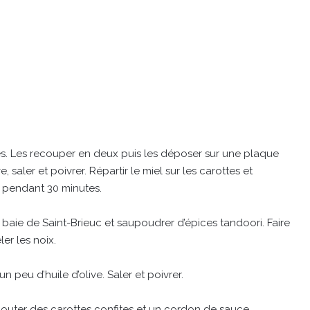
nes. Les recouper en deux puis les déposer sur une plaque
, saler et poivrer. Répartir le miel sur les carottes et
) pendant 30 minutes.
 baie de Saint-Brieuc et saupoudrer d’épices tandoori. Faire
er les noix.
 peu d’huile d’olive. Saler et poivrer.
ajouter des carottes confites et un cordon de sauce.