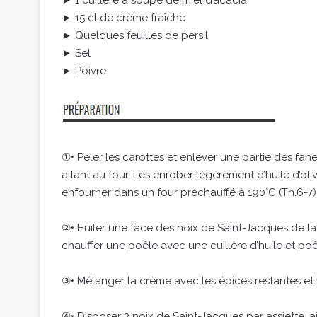
► 15 cl de crème fraîche
► Quelques feuilles de persil
► Sel
► Poivre
①• Peler les carottes et enlever une partie des fa
allant au four. Les enrober légèrement d’huile d’olive
enfourner dans un four préchauffé à 190°C (Th.6-7
②• Huiler une face des noix de Saint-Jacques de la
chauffer une poêle avec une cuillère d’huile et poêl
③• Mélanger la crème avec les épices restantes et un
④• Disposer 3 noix de Saint-Jacques par assiette, 