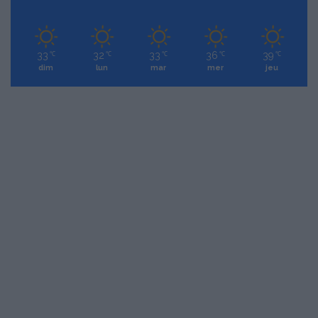
33
32
33
36
39
℃
℃
℃
℃
℃
dim
lun
mar
mer
jeu