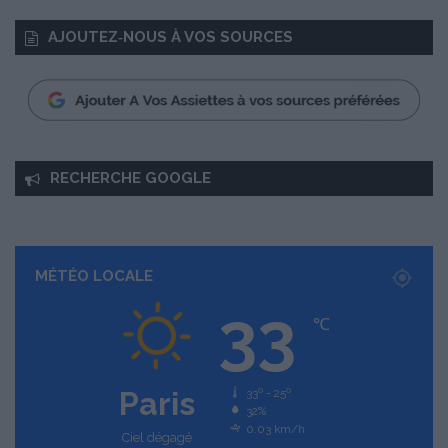
AJOUTEZ‑NOUS À VOS SOURCES
RECHERCHE GOOGLE
MÉTÉO LOCALE
33
℃
Paris
33º - 25º
32%
0.03 km/h
Ciel dégagé