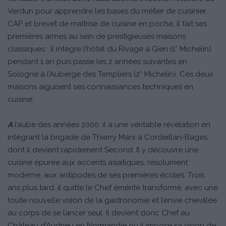
Verdun pour apprendre les bases du métier de cuisinier.
CAP et brevet de maîtrise de cuisine en poche, il fait ses
premières armes au sein de prestigieuses maisons
classiques : il intègre l’hôtel du Rivage à Gien (1* Michelin)
pendant 1 an puis passe les 2 années suivantes en
Sologne à l’Auberge des Templiers (2* Michelin). Ces deux
maisons aiguisent ses connaissances techniques en
cuisine.
A
l’aube des années 2000, il a une véritable révélation en
intégrant la brigade de Thierry Marx à Cordeillan-Bages,
dont il devient rapidement Second. Il y découvre une
cuisine épurée aux accents asiatiques, résolument
moderne, aux antipodes de ses premières écoles. Trois
ans plus tard, il quitte le Chef émérite transformé, avec une
toute nouvelle vision de la gastronomie et l’envie chevillée
au corps de se lancer seul. Il devient donc Chef au
Château d’Audrieu en Normandie où il impose sa vision de