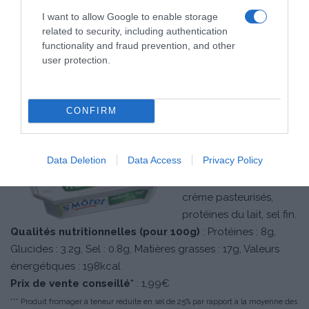
protéines du lait, inuline
I want to allow Google to enable storage
(fibre alimentaire), sel.
related to security, including authentication
functionality and fraud prevention, and other
Prix de vente conseillé*
: 3,90€
user protection.
CONFIRM
La Barquette St
Môret ® réduit en sel
Data Deletion
Data Access
Privacy Policy
140g***
Ingrédients
: lait et
crème pasteurisés,
protéines du lait, sel fin.
Qualités nutritionnelles (pour 100g)
: Protéines : 8g,
Glucides : 3.2g, Sel : 0.8g, Matières grasses : 17g, Valeurs
énergétiques : 198kcal
Prix de vente conseillé*
: 1,99€
*** Produit fromager à teneur réduite en sel de 25% par rapport à la moyenne des