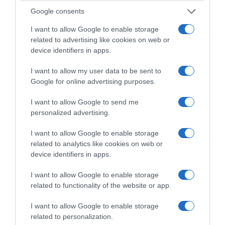
Ligne&Plaisir® 150g
Google consents
Ingrédients
: lait et
I want to allow Google to enable storage
crème pasteurisés,
related to advertising like cookies on web or
protéines du lait,
device identifiers in apps.
inuline (fibre alimentaire), sel.
Qualités nutritionnelles (pour 100g)
: Protéines : 10.2g,
I want to allow my user data to be sent to
Glucides : 4.5g, Matières grasses : 9g, Valeurs énergétiques
Google for online advertising purposes.
: 140 kcal
I want to allow Google to send me
personalized advertising.
Prix de vente conseillé*
: 2,30€
I want to allow Google to enable storage
related to analytics like cookies on web or
device identifiers in apps.
La Barquette St
I want to allow Google to enable storage
Môret® Ligne&Plaisir®
related to functionality of the website or app.
300g
Ingrédients
: lait et
I want to allow Google to enable storage
related to personalization.
crème pasteurisés,