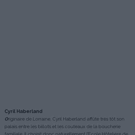
Cyril Haberland
O
riginaire de Lorraine, Cyril Haberland affûte très tôt son
palais entre les billots et les couteaux de la boucherie
familiale. Il choisit donc naturellement l’Ecole Hôtelière de