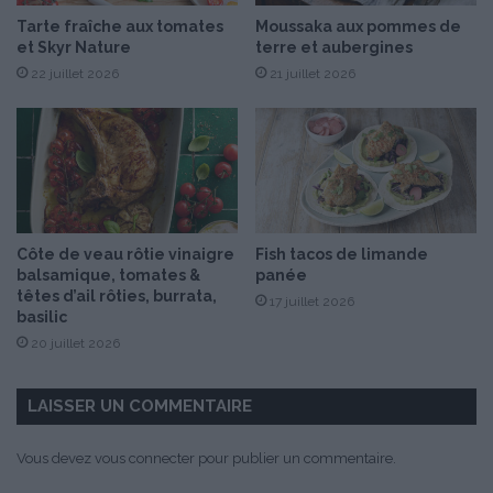
s
Tarte fraîche aux tomates
Moussaka aux pommes de
v
et Skyr Nature
terre et aubergines
e
22 juillet 2026
21 juillet 2026
r
s
i
o
n
s
Côte de veau rôtie vinaigre
Fish tacos de limande
balsamique, tomates &
panée
têtes d’ail rôties, burrata,
17 juillet 2026
basilic
20 juillet 2026
LAISSER UN COMMENTAIRE
Vous devez
vous connecter
pour publier un commentaire.