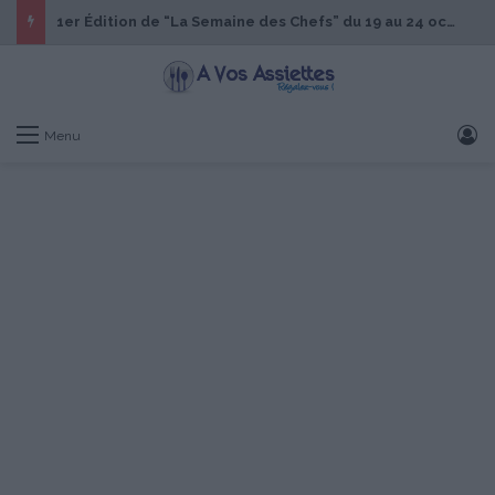
1er Édition de “La Semaine des Chefs” du 19 au 24 octobre 2026
S
Menu