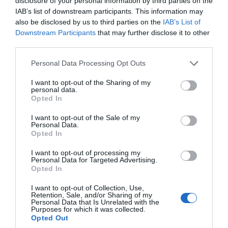
disclosure of your personal information by third parties on the
IAB’s list of downstream participants. This information may
also be disclosed by us to third parties on the
IAB’s List of
Downstream Participants
that may further disclose it to other
Les Portions St Môret®
third parties.
Ingrédients
: Lait et crème
Please note that this website/app uses one or more Google
Personal Data Processing Opt Outs
pasteurisés, Protéines du lait,
services and may gather and store information including but
Sel fin
not limited to your visit or usage behaviour. You may click to
I want to opt-out of the Sharing of my
personal data.
Qualités nutritionnelles
:
grant or deny consent to Google and its third-party tags to
Opted In
use your data for below specified purposes in below Google
Protéines : 8.3 g, Glucides : 3
consent section.
I want to opt-out of the Sale of my
g, Lipides : 17.5 g
Personal Data.
Valeur énergétique
: 207 kcal
Opted In
I want to opt-out of processing my
Prix de vente conseillé*
: 2.30€
Personal Data for Targeted Advertising.
Opted In
I want to opt-out of Collection, Use,
Retention, Sale, and/or Sharing of my
Personal Data that Is Unrelated with the
La Barquette St
Purposes for which it was collected.
Opted Out
Môret®