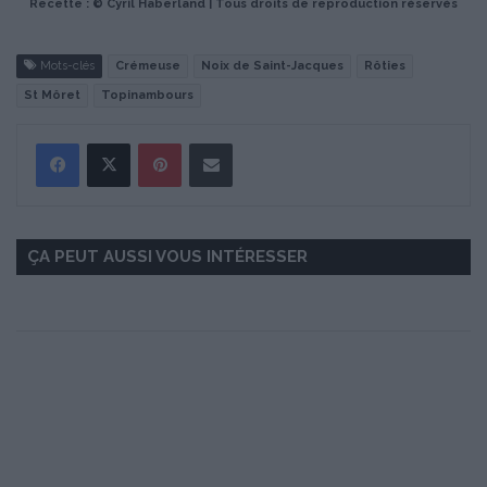
Recette : © Cyril Haberland | Tous droits de reproduction réservés
Mots-clés
Crémeuse
Noix de Saint-Jacques
Rôties
St Môret
Topinambours
Pinterest
Partager par Email
ÇA PEUT AUSSI VOUS INTÉRESSER