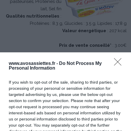
pasteurisés, Protéines du
lait, Sel fin
Qualités nutritionnelles
:
Protéines : 8.3 g, Glucides : 3.5 g, Lipides : 17.8 g
Valeur énergétique
: 207 kcal
Prix de vente conseillé*
: 3.00€
www.avosassiettes.fr -
Do Not Process My
Personal Information
La Barquette St
Môret® 400g
If you wish to opt-out of the sale, sharing to third parties, or
processing of your personal or sensitive information for
Ingrédients
: lait et
targeted advertising by us, please use the below opt-out
crème pasteurisés,
section to confirm your selection. Please note that after your
protéines du lait, sel.
opt-out request is processed you may continue seeing
interest-based ads based on personal information utilized by
Prix de vente
us or personal information disclosed to third parties prior to
your opt-out. You may separately opt-out of the further
conseillé*
: 3,85€