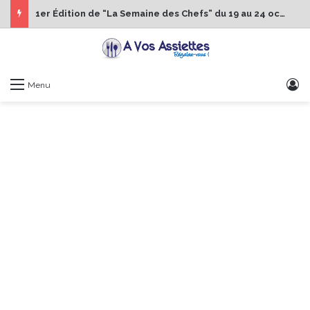
1er Édition de “La Semaine des Chefs” du 19 au 24 octobre 2026
S
Menu