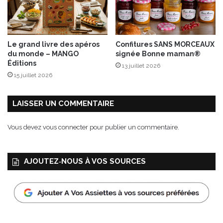
o
n
t
l
Le grand livre des apéros
Confitures SANS MORCEAUX
a
du monde – MANGO
signée Bonne maman®
b
Éditions
13 juillet 2026
e
15 juillet 2026
l
l
e
LAISSER UN COMMENTAIRE
(
s
Vous devez
vous connecter
pour publier un commentaire.
a
i
s
AJOUTEZ‑NOUS À VOS SOURCES
o
n
)