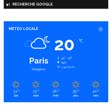
RECHERCHE GOOGLE
MÉTÉO LOCALE
20
℃
Paris
33º - 19º
64%
1.34 km/h
Nuageux
33
33
36
39
40
℃
℃
℃
℃
℃
lun
mar
mer
jeu
ven