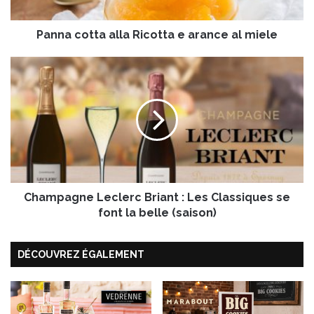
t
t
Panna cotta alla Ricotta e arance al miele
a
a
l
C
l
h
a
a
R
m
i
p
c
a
o
g
t
n
t
e
a
Champagne Leclerc Briant : Les Classiques se
L
e
e
font la belle (saison)
a
c
r
l
DÉCOUVREZ ÉGALEMENT
a
e
n
r
c
c
e
B
a