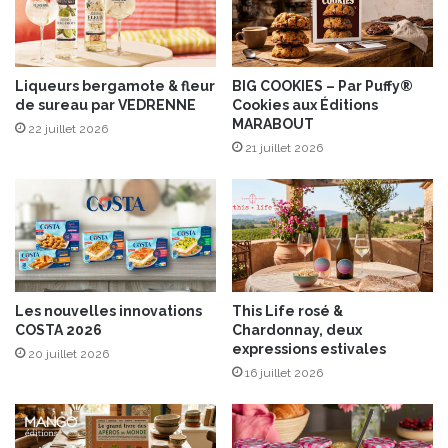
r
l
i
m
a
i
n
e
t
Liqueurs bergamote & fleur
BIG COOKIES – Par Puffy®
de sureau par VEDRENNE
Cookies aux Éditions
l
:
MARABOUT
e
L
22 juillet 2026
e
21 juillet 2026
s
C
l
a
s
s
i
Les nouvelles innovations
This Life rosé &
q
COSTA 2026
Chardonnay, deux
u
expressions estivales
20 juillet 2026
e
16 juillet 2026
s
s
e
f