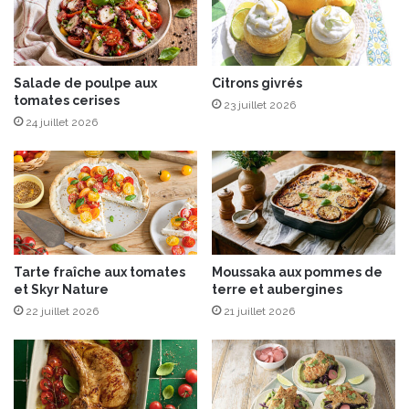
a
y
T
r
e
t
r
i
r
Salade de poulpe aux
Citrons givrés
l
tomates cerises
e
l
23 juillet 2026
”
e
24 juillet 2026
,
s
u
s
n
a
e
u
p
v
r
a
e
g
Tarte fraîche aux tomates
Moussaka aux pommes de
m
e
et Skyr Nature
terre et aubergines
i
s
22 juillet 2026
21 juillet 2026
è
r
e
s
i
g