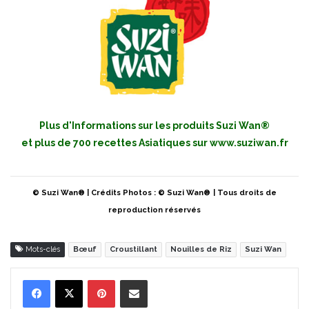
Plus d'Informations sur les produits Suzi Wan®
et plus de 700 recettes Asiatiques sur
www.suziwan.fr
© Suzi Wan® | Crédits Photos : © Suzi Wan®
| Tous droits de
reproduction réservés
Mots-clés
Bœuf
Croustillant
Nouilles de Riz
Suzi Wan
Pinterest
Partager par Email