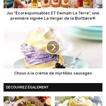
r
e
Jus “Écoresponsables ET Demain La Terre”, une
s
p
première signée Le Verger de la Blottière®
o
n
C
s
h
a
o
b
u
l
x
e
à
s
l
E
a
T
c
D
Choux à la crème de myrtilles sauvages
r
e
è
m
m
DÉCOUVREZ ÉGALEMENT
a
e
i
d
n
e
L
m