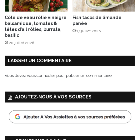
n
é
Côte de veau rôtie vinaigre
Fish tacos de limande
e
balsamique, tomates &
panée
L
têtes d’ail rôties, burrata,
17 juillet 2026
e
basilic
V
20 juillet 2026
e
r
g
LAISSER UN COMMENTAIRE
e
r
Vous devez
vous connecter
pour publier un commentaire.
d
e
l
AJOUTEZ‑NOUS À VOS SOURCES
a
B
l
o
t
t
i