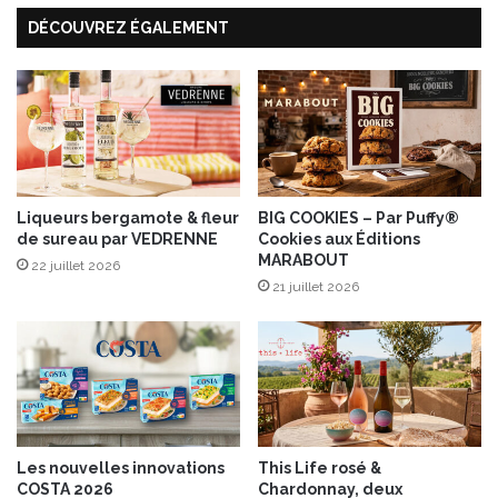
t
m
DÉCOUVREZ ÉGALEMENT
i
o
n
d
e
e
d
’
e
m
p
l
Liqueurs bergamote & fleur
BIG COOKIES – Par Puffy®
de sureau par VEDRENNE
Cookies aux Éditions
o
MARABOUT
i
22 juillet 2026
,
21 juillet 2026
d
e
G
a
b
r
i
Les nouvelles innovations
This Life rosé &
e
COSTA 2026
Chardonnay, deux
l