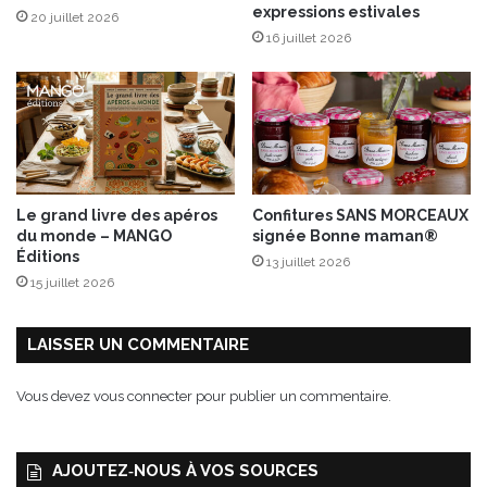
expressions estivales
20 juillet 2026
l
16 juillet 2026
a
D
a
R
o
c
h
a
Le grand livre des apéros
Confitures SANS MORCEAUX
a
du monde – MANGO
signée Bonne maman®
u
Éditions
13 juillet 2026
x
15 juillet 2026
É
d
i
LAISSER UN COMMENTAIRE
t
i
Vous devez
vous connecter
pour publier un commentaire.
o
n
s
AJOUTEZ‑NOUS À VOS SOURCES
F