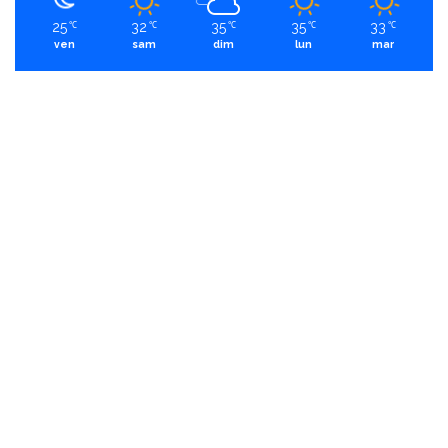
25
32
35
35
33
℃
℃
℃
℃
℃
ven
sam
dim
lun
mar