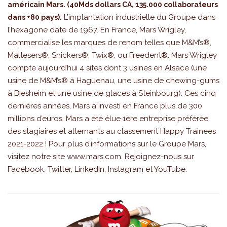
américain Mars. (40Mds dollars CA, 135.000 collaborateurs
L’implantation industrielle du Groupe dans
dans +80 pays).
l’hexagone date de 1967. En France, Mars Wrigley,
commercialise les marques de renom telles que M&M’s®,
Maltesers®, Snickers®, Twix®, ou Freedent®. Mars Wrigley
compte aujourd’hui 4 sites dont 3 usines en Alsace (une
usine de M&M’s® à Haguenau, une usine de chewing-gums
à Biesheim et une usine de glaces à Steinbourg). Ces cinq
dernières années, Mars a investi en France plus de 300
millions d’euros. Mars a été élue 1ère entreprise préférée
des stagiaires et alternants au classement Happy Trainees
2021-2022 !
Pour plus d’informations sur le Groupe Mars,
visitez notre site
www.mars.com
. Rejoignez-nous sur
Facebook
,
Twitter
,
LinkedIn
,
Instagram
et
YouTube
.