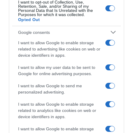
e
I want to opt-out of Collection, Use,
o
Retention, Sale, and/or Sharing of my
a
u
Personal Data that Is Unrelated with the
u
Purposes for which it was collected.
i
Opted Out
“
l
G
l
Google consents
o
e
û
s
I want to allow Google to enable storage
t
s
related to advertising like cookies on web or
d
Nouilles soba au veau émincé et champignons
o
device identifiers in apps.
u
b
J
a
I want to allow my user data to be sent to
DÉCOUVREZ ÉGALEMENT
o
a
Google for online advertising purposes.
u
u
r
v
I want to allow Google to send me
”
e
personalized advertising.
a
a
v
u
I want to allow Google to enable storage
e
é
related to analytics like cookies on web or
c
m
device identifiers in apps.
l
Liqueurs bergamote & fleur
BIG COOKIES – Par Puffy®
i
de sureau par VEDRENNE
Cookies aux Éditions
e
n
I want to allow Google to enable storage
MARABOUT
s
c