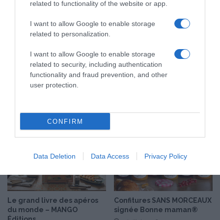
22 juillet 2026
related to functionality of the website or app.
C
21 juillet 2026
é
r
e
I want to allow Google to enable storage
o
t
related to personalization.
c
c
F
h
I want to allow Google to enable storage
è
a
related to security, including authentication
v
m
functionality and fraud prevention, and other
e
p
user protection.
Les nouvelles innovations
This Life rosé &
s
i
COSTA 2026
Chardonnay, deux
!
g
expressions estivales
20 juillet 2026
n
16 juillet 2026
CONFIRM
o
n
s
Data Deletion
Data Access
Privacy Policy
Le grand livre des apéros
Confitures SANS MORCEAUX
du monde – MANGO
signée Bonne maman®
Éditions