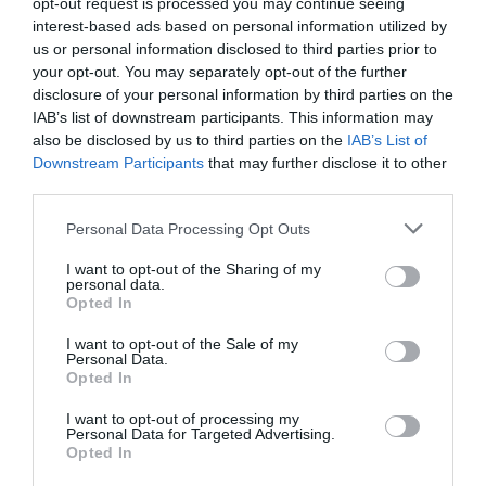
opt-out request is processed you may continue seeing
interest-based ads based on personal information utilized by
us or personal information disclosed to third parties prior to
your opt-out. You may separately opt-out of the further
disclosure of your personal information by third parties on the
IAB’s list of downstream participants. This information may
also be disclosed by us to third parties on the
IAB’s List of
Downstream Participants
that may further disclose it to other
third parties.
S
O
Please note that this website/app uses one or more Google
Personal Data Processing Opt Outs
Y
services and may gather and store information including but
r
not limited to your visit or usage behaviour. You may click to
I want to opt-out of the Sharing of my
personal data.
e
grant or deny consent to Google and its third-party tags to
Opted In
m
use your data for below specified purposes in below Google
e
consent section.
I want to opt-out of the Sale of my
t
Personal Data.
Opted In
l
SOY remet la fève au “Goût du Jour” avec les
a
I want to opt-out of processing my
f
Croc Fèves !
Personal Data for Targeted Advertising.
è
Opted In
v
N