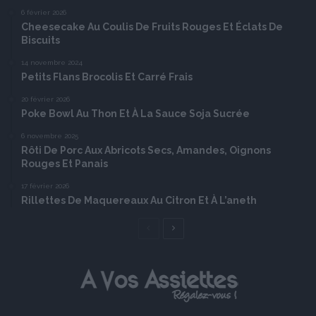
6 février 2026
Cheesecake Au Coulis De Fruits Rouges Et Éclats De
Biscuits
14 novembre 2024
Petits Flans Brocolis Et Carré Frais
20 février 2026
Poke Bowl Au Thon Et À La Sauce Soja Sucrée
6 novembre 2025
Rôti De Porc Aux Abricots Secs, Amandes, Oignons
Rouges Et Panais
17 février 2026
Rillettes De Maquereaux Au Citron Et À L’aneth
Page
Page
précédente
suivante