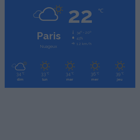
22
℃
Paris
34º - 20º
43%
1.2 km/h
Nuageux
34
33
34
36
39
℃
℃
℃
℃
℃
dim
lun
mar
mer
jeu