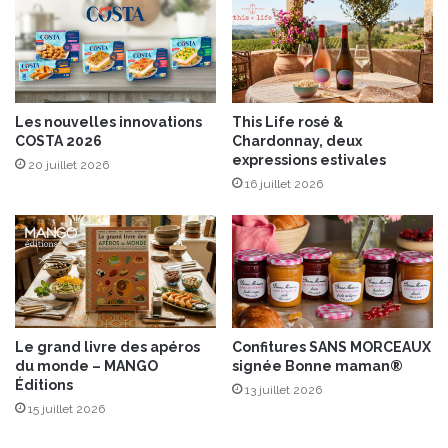
b
l
e
a
v
e
Les nouvelles innovations
This Life rosé &
c
COSTA 2026
Chardonnay, deux
C
expressions estivales
20 juillet 2026
u
16 juillet 2026
r
v
e
s
!
Le grand livre des apéros
Confitures SANS MORCEAUX
du monde – MANGO
signée Bonne maman®
Éditions
13 juillet 2026
15 juillet 2026