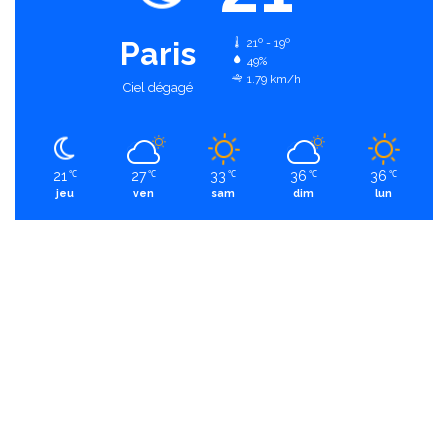
Paris
21º - 19º
49%
1.79 km/h
Ciel dégagé
21
27
33
36
36
℃
℃
℃
℃
℃
jeu
ven
sam
dim
lun