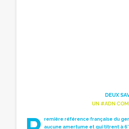
DEUX SAV
UN #ADN COMM
P
remière référence française du gen
aucune amertume et qui titrent à 6° 