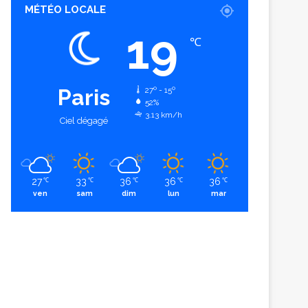
MÉTÉO LOCALE
19
℃
Paris
27º - 15º
52%
3.13 km/h
Ciel dégagé
27
33
36
36
36
℃
℃
℃
℃
℃
ven
sam
dim
lun
mar