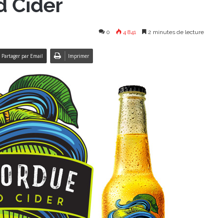
d Cider
0
4 841
2 minutes de lecture
Partager par Email
Imprimer