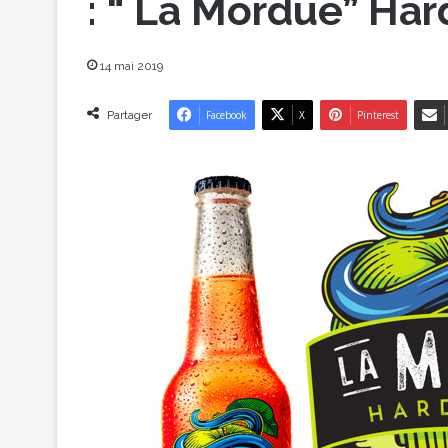
: “ La Mordue” Har
14 mai 2019
Partager
Facebook
X
Pinterest