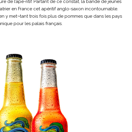
re de l’apé-ritif. Partant de ce constat, la bande de jeunes
atrier en France cet apéritif anglo-saxon incontournable.
 en y met¬tant trois fois plus de pommes que dans les pays
ique pour les palais français.