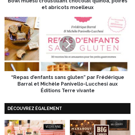
Bowl muesli croustillant chocolat quinoa, poires
i
c
et abricots moelleux
r
o
“
u
R
s
e
t
p
i
a
l
s
l
d
a
’
n
e
t
“Repas d’enfants sans gluten” par Frédérique
n
c
f
Barral et Michèle Panivello-Lucchesi aux
h
a
Éditions Terre vivante
o
n
c
t
o
DÉCOUVREZ ÉGALEMENT
s
l
s
a
a
t
n
q
s