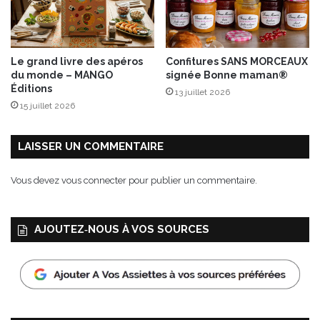
s
a
m
r
o
r
e
a
Le grand livre des apéros
Confitures SANS MORCEAUX
l
l
du monde – MANGO
signée Bonne maman®
l
e
Éditions
13 juillet 2026
e
t
15 juillet 2026
u
M
x
i
c
LAISSER UN COMMENTAIRE
h
è
Vous devez
vous connecter
pour publier un commentaire.
l
e
P
AJOUTEZ‑NOUS À VOS SOURCES
a
n
i
v
e
l