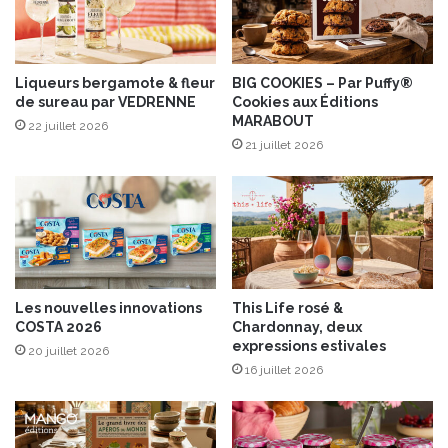
u
g
i
l
n
u
o
t
Liqueurs bergamote & fleur
BIG COOKIES – Par Puffy®
a
de sureau par VEDRENNE
Cookies aux Éditions
e
MARABOUT
,
n
22 juillet 2026
p
”
21 juillet 2026
o
p
i
a
r
r
e
F
s
r
e
é
t
d
Les nouvelles innovations
This Life rosé &
a
é
COSTA 2026
Chardonnay, deux
b
r
expressions estivales
20 juillet 2026
r
i
16 juillet 2026
i
q
c
u
o
e
t
B