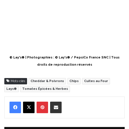
© Lay's® | Photographies : © Lay's® / PepsiCo France SNC | Tous
droits de reproduction réservés
Mots-clés
Cheddar & Poivrons
Chips
Cuites au Four
Lays®
Tomates Épicées & Herbes
Pinterest
Partager par Email