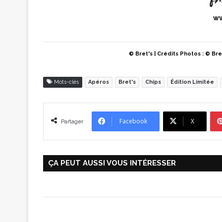
ww
© Bret's | Crédits Photos : © Br
Mots-clés
Apéros
Bret's
Chips
Édition Limitée
Facebook
X
Partager
ÇA PEUT AUSSI VOUS INTÉRESSER