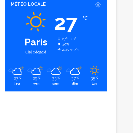
MÉTÉO LOCALE
27
℃
Paris
27º - 20º
40%
2.95 km/h
Ciel dégagé
27
29
33
37
35
℃
℃
℃
℃
℃
jeu
ven
sam
dim
lun