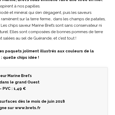
nspirent à nos papilles.
 iodé et minéral qui s’en dégagent, puis les saveurs
ramènent sur la terre ferme… dans les champs de patates,
 Les chips saveur Marine Bret’s sont sans conservateur ni
naturel. Elles sont composées de bonnes pommes de terre
 salées au sel de Guérande, et c’est tout !
es paquets joliment illustrés aux couleurs de la
: quelle chips idée !
veur Marine Bret’s
 dans le grand Ouest
– PVC : 1,49 €
urfaces dès le mois de juin 2018
igne sur
www.brets.fr