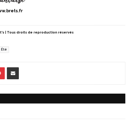
w.brets.fr
et's | Tous droits de reproduction réservés
Été
Pinterest
Partager par Email