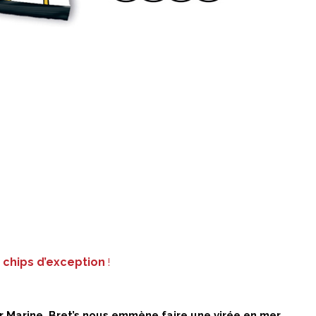
 chips d’exception
!
ur Marine, Bret’s nous emmène faire une virée en mer.