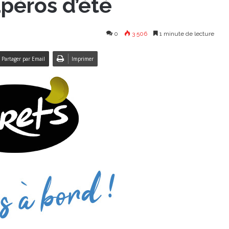
apéros d’été
0
3 506
1 minute de lecture
Partager par Email
Imprimer