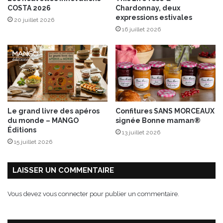
s
COSTA 2026
Chardonnay, deux
t
expressions estivales
20 juillet 2026
a
16 juillet 2026
r
d
u
r
a
y
o
n
Le grand livre des apéros
Confitures SANS MORCEAUX
f
du monde – MANGO
signée Bonne maman®
r
Éditions
13 juillet 2026
a
15 juillet 2026
i
s
LAISSER UN COMMENTAIRE
Vous devez
vous connecter
pour publier un commentaire.