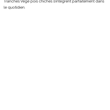
Tranches Végé pois chiches s’intègrent parfaitement dans
le quotidien.