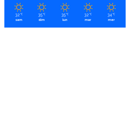
32
35
35
32
34
℃
℃
℃
℃
℃
sam
dim
lun
mar
mer