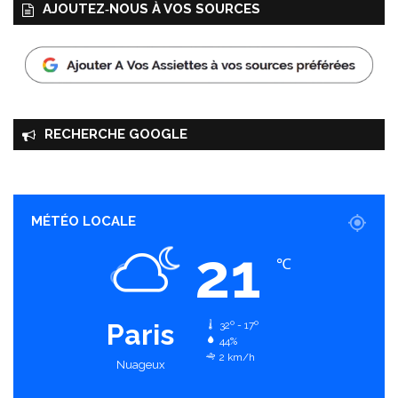
AJOUTEZ‑NOUS À VOS SOURCES
RECHERCHE GOOGLE
MÉTÉO LOCALE
21
℃
Paris
32º - 17º
44%
2 km/h
Nuageux