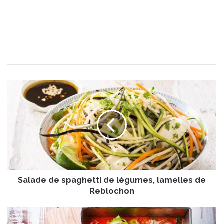
S
a
l
a
d
e
d
e
s
Salade de spaghetti de légumes, lamelles de
p
a
Reblochon
g
h
C
e
h