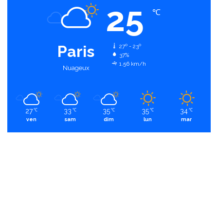
25
℃
Paris
27º - 23º
37%
1.56 km/h
Nuageux
27
33
35
35
34
℃
℃
℃
℃
℃
ven
sam
dim
lun
mar