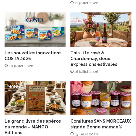
d
21 juillet 2026
e
e
s
R
e
b
l
o
c
Les nouvelles innovations
This Life rosé &
h
COSTA 2026
Chardonnay, deux
o
expressions estivales
20 juillet 2026
n
16 juillet 2026
Le grand livre des apéros
Confitures SANS MORCEAUX
du monde – MANGO
signée Bonne maman®
Éditions
13 juillet 2026