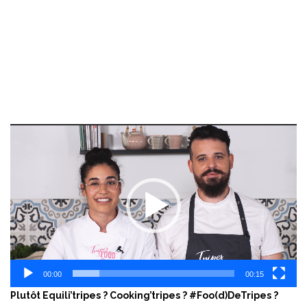
Lecteur
vidéo
00:00
00:15
Plutôt Equili’tripes ? Cooking’tripes ? #Foo(d)DeTripes ?