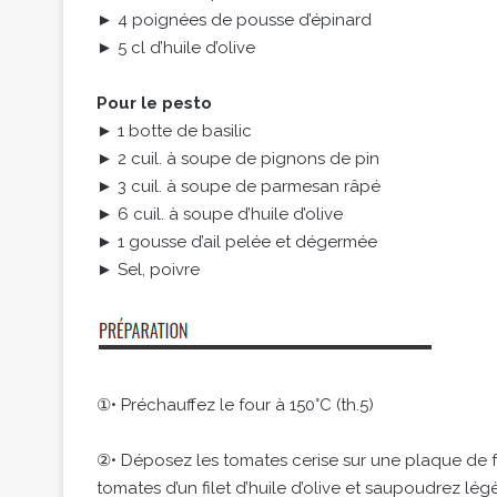
► 4 poignées de pousse d’épinard
► 5 cl d’huile d’olive
Pour le pesto
► 1 botte de basilic
► 2 cuil. à soupe de pignons de pin
► 3 cuil. à soupe de parmesan râpé
► 6 cuil. à soupe d’huile d’olive
► 1 gousse d’ail pelée et dégermée
► Sel, poivre
①• Préchauffez le four à 150°C (th.5)
②• Déposez les tomates cerise sur une plaque de fo
tomates d’un filet d’huile d’olive et saupoudrez l