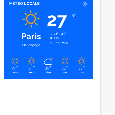
MÉTÉO LOCALE
27
℃
Paris
28º - 23º
27%
2.15 km/h
Ciel dégagé
27
32
35
35
33
℃
℃
℃
℃
℃
ven
sam
dim
lun
mar