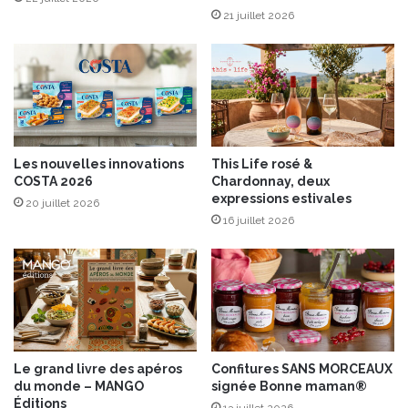
l
21 juillet 2026
t
l
e
é
a
,
u
o
D
r
a
i
u
g
z
Les nouvelles innovations
This Life rosé &
a
a
COSTA 2026
Chardonnay, deux
n
c
expressions estivales
20 juillet 2026
e
16 juillet 2026
t
j
a
m
b
o
n
d
Le grand livre des apéros
Confitures SANS MORCEAUX
e
du monde – MANGO
signée Bonne maman®
P
Éditions