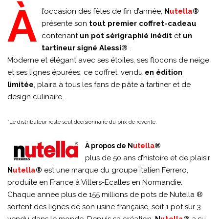
À
l’occasion des fêtes de fin d’année,
N
utella
®
présente son
tout premier coffret-cadeau
contenant
un pot sérigraphié inédit
et
un
tartineur signé
Alessi®
.
Moderne et élégant avec ses étoiles, ses flocons de neige
et ses lignes épurées, ce coffret, vendu
en édition
limitée
, plaira à tous les fans de pâte à tartiner et de
design culinaire.
*Le distributeur reste seul décisionnaire du prix de revente.
À propos de N
utella
®
plus de 50 ans d’histoire et de plaisir
N
utella
®
est une marque du groupe italien Ferrero,
produite en France à Villers-Ecalles en Normandie.
Chaque année plus de 155 millions de pots de Nutella ®
sortent des lignes de son usine française, soit 1 pot sur 3