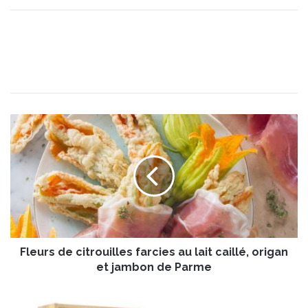
F
l
e
u
r
s
d
e
c
Fleurs de citrouilles farcies au lait caillé, origan
i
t
et jambon de Parme
r
o
C