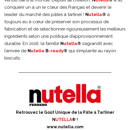
vendu dans le monde. Depuis sa création,
N
utella
®
a su
conquérir un à un le cœur des Français et devenir le
leader du marché des pâtes à tartiner !
N
utella
®
a
toujours eu à cœur de préserver son processus de
fabrication et de sélectionner rigoureusement les meilleurs
ingrédients selon une politique d’approvisionnement
durable. En 2016, la famille
N
utella
®
s’agrandit avec
l’arrivée de
N
utella
B
-ready
®
qui s’implante au rayon
biscuits.
Retrouvez le Goût Unique de la Pâte à Tartiner
N
UTELLA
® !
www.nutella.com