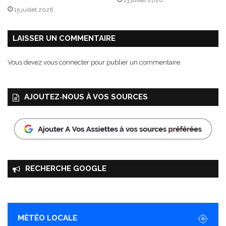
13 juillet 2026
a
15 juillet 2026
r
m
e
LAISSER UN COMMENTAIRE
Vous devez
vous connecter
pour publier un commentaire.
AJOUTEZ‑NOUS À VOS SOURCES
RECHERCHE GOOGLE
MÉTÉO LOCALE