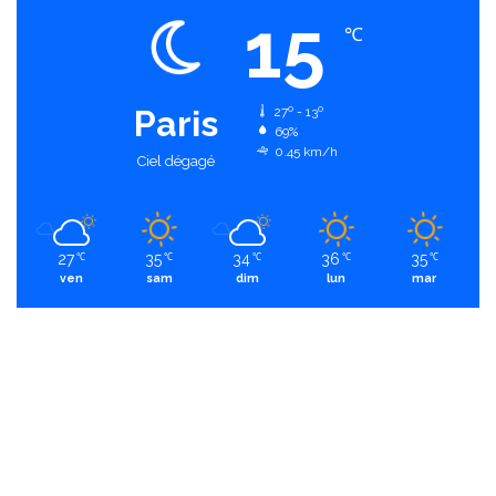
15
℃
Paris
27º - 13º
69%
0.45 km/h
Ciel dégagé
27
35
34
36
35
℃
℃
℃
℃
℃
ven
sam
dim
lun
mar