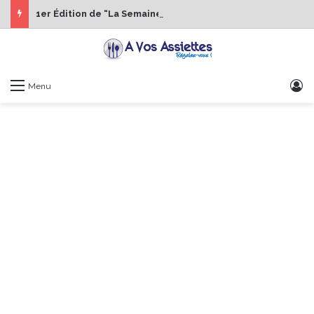
1er Édition de “La Semaine des Chefs” du 19 au 24 octobre 2026
S
Menu