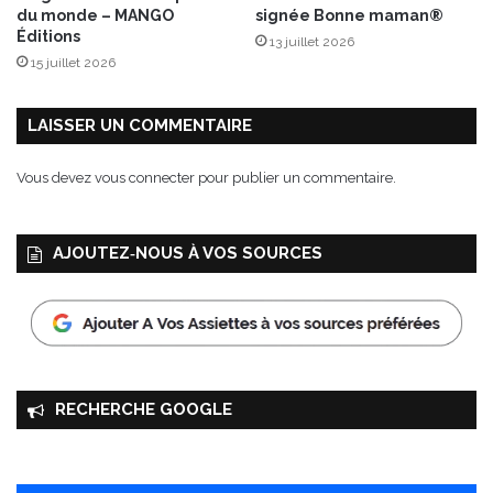
é
du monde – MANGO
signée Bonne maman®
2
Éditions
13 juillet 2026
0
15 juillet 2026
2
1
s
LAISSER UN COMMENTAIRE
i
g
Vous devez
vous connecter
pour publier un commentaire.
n
é
e
AJOUTEZ‑NOUS À VOS SOURCES
s
J
e
a
n
M
a
RECHERCHE GOOGLE
r
t
i
n