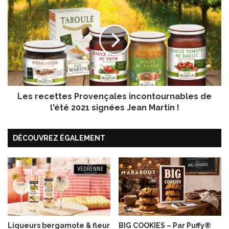
a
e
g
s
r
r
i
e
l
c
l
e
e
t
d
t
c
Les recettes Provençales incontournables de
e
h
s
l'été 2021 signées Jean Martin !
e
P
e
r
DÉCOUVREZ ÉGALEMENT
s
o
e
v
e
n
ç
a
l
e
s
Liqueurs bergamote & fleur
BIG COOKIES – Par Puffy®