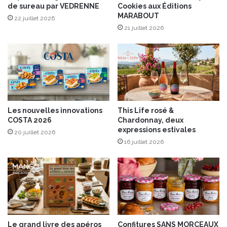
de sureau par VEDRENNE
Cookies aux Éditions
i
MARABOUT
n
22 juillet 2026
c
21 juillet 2026
o
n
t
o
u
r
n
Les nouvelles innovations
This Life rosé &
a
COSTA 2026
Chardonnay, deux
b
expressions estivales
20 juillet 2026
l
16 juillet 2026
e
s
d
e
l
'
é
t
Le grand livre des apéros
Confitures SANS MORCEAUX