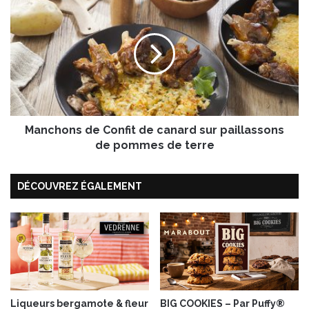
e
a
B
n
i
c
o
h
”
o
d
n
’
s
A
d
l
Manchons de Confit de canard sur paillassons
e
l
C
de pommes de terre
i
o
a
n
n
DÉCOUVREZ ÉGALEMENT
f
c
i
e
t
L
d
o
e
i
c
r
a
e
n
A
a
Liqueurs bergamote & fleur
BIG COOKIES – Par Puffy®