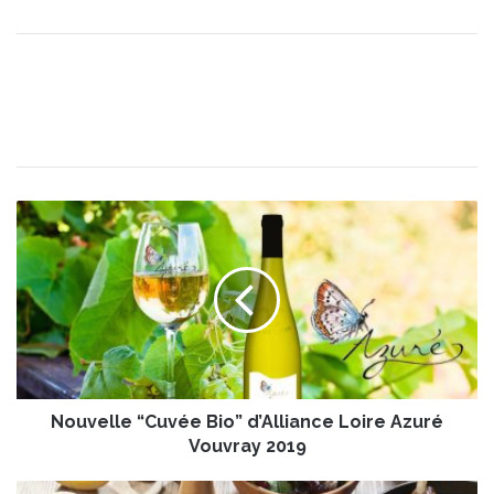
N
o
u
v
e
l
l
e
“
Nouvelle “Cuvée Bio” d’Alliance Loire Azuré
C
u
Vouvray 2019
v
é
M