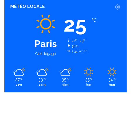
MÉTÉO LOCALE
25
℃
Paris
27º - 23º
30%
1.34 km/h
Ciel dégagé
27
33
35
35
34
℃
℃
℃
℃
℃
ven
sam
dim
lun
mar