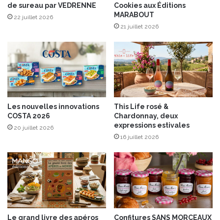
z
de sureau par VEDRENNE
Cookies aux Éditions
r
MARABOUT
u
d
22 juillet 2026
r
s
21 juillet 2026
é
u
V
r
o
p
u
a
v
i
r
l
a
l
Les nouvelles innovations
This Life rosé &
y
a
COSTA 2026
Chardonnay, deux
2
s
expressions estivales
20 juillet 2026
0
s
16 juillet 2026
1
o
9
n
s
d
e
p
o
m
Le grand livre des apéros
Confitures SANS MORCEAUX