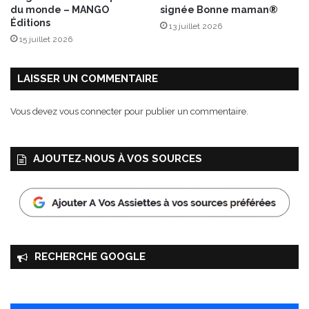
m
du monde – MANGO
signée Bonne maman®
e
Éditions
13 juillet 2026
s
15 juillet 2026
d
e
t
LAISSER UN COMMENTAIRE
e
r
Vous devez
vous connecter
pour publier un commentaire.
r
e
AJOUTEZ‑NOUS À VOS SOURCES
RECHERCHE GOOGLE