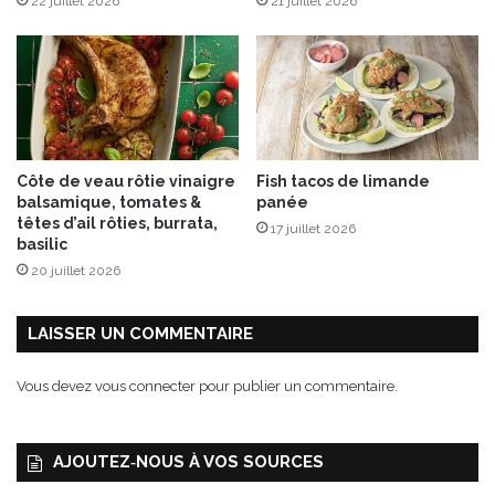
22 juillet 2026
21 juillet 2026
m
u
l
t
i
-
d
o
Côte de veau rôtie vinaigre
Fish tacos de limande
s
balsamique, tomates &
panée
a
têtes d’ail rôties, burrata,
17 juillet 2026
g
basilic
e
20 juillet 2026
s
f
a
LAISSER UN COMMENTAIRE
c
i
Vous devez
vous connecter
pour publier un commentaire.
l
i
t
AJOUTEZ‑NOUS À VOS SOURCES
e
m