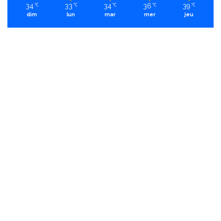
34
33
34
36
39
℃
℃
℃
℃
℃
dim
lun
mar
mer
jeu