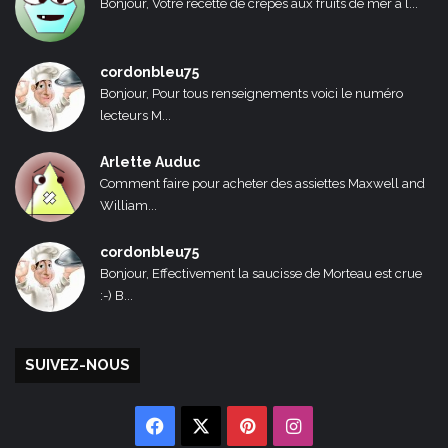
Bonjour, Votre recette de crêpes aux fruits de mer a l...
cordonbleu75
Bonjour, Pour tous renseignements voici le numéro
lecteurs M...
Arlette Auduc
Comment faire pour acheter des assiettes Maxwell and
William...
cordonbleu75
Bonjour, Effectivement la saucisse de Morteau est crue
:-) B...
SUIVEZ-NOUS
Facebook
X
Pinterest
Instagram