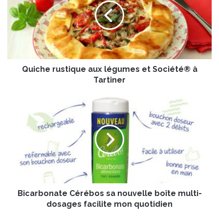
c
h
e
r
u
s
Quiche rustique aux légumes et Société® à
t
i
Tartiner
q
u
B
e
i
a
c
u
a
x
r
l
b
é
o
g
n
u
a
m
Bicarbonate Cérébos sa nouvelle boîte multi-
t
e
e
dosages facilite mon quotidien
s
C