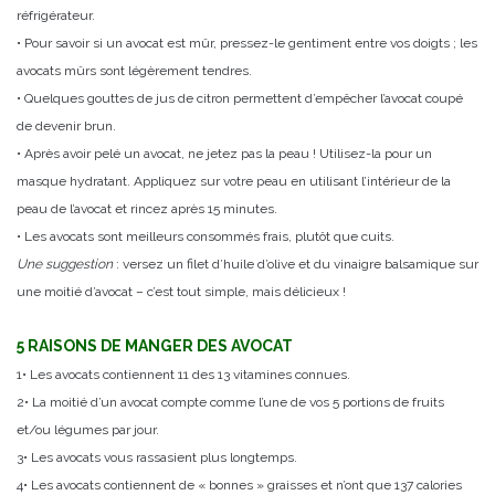
réfrigérateur.
• Pour savoir si un avocat est mûr, pressez-le gentiment entre vos doigts ; les
avocats mûrs sont légèrement tendres.
• Quelques gouttes de jus de citron permettent d’empêcher l’avocat coupé
de devenir brun.
• Après avoir pelé un avocat, ne jetez pas la peau ! Utilisez-la pour un
masque hydratant. Appliquez sur votre peau en utilisant l’intérieur de la
peau de l’avocat et rincez après 15 minutes.
• Les avocats sont meilleurs consommés frais, plutôt que cuits.
Une suggestion
: versez un filet d’huile d’olive et du vinaigre balsamique sur
une moitié d’avocat – c’est tout simple, mais délicieux !
5 RAISONS DE MANGER DES AVOCAT
1• Les avocats contiennent 11 des 13 vitamines connues.
2• La moitié d’un avocat compte comme l’une de vos 5 portions de fruits
et/ou légumes par jour.
3• Les avocats vous rassasient plus longtemps.
4• Les avocats contiennent de « bonnes » graisses et n’ont que 137 calories