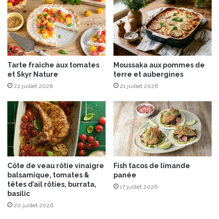
é
d
e
d
s
e
a
L
u
o
c
l
Tarte fraîche aux tomates
Moussaka aux pommes de
o
o
et Skyr Nature
terre et aubergines
n
R
c
22 juillet 2026
21 juillet 2026
o
e
s
n
s
t
o
r
a
é
u
d
S
e
b
Côte de veau rôtie vinaigre
Fish tacos de limande
t
r
balsamique, tomates &
panée
o
i
têtes d’ail rôties, burrata,
17 juillet 2026
m
n
basilic
a
z
20 juillet 2026
t
A
e