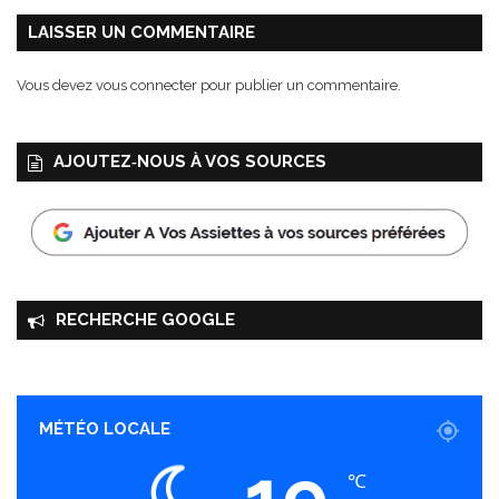
O
s
P
LAISSER UN COMMENTAIRE
,
d
s
e
Vous devez
vous connecter
pour publier un commentaire.
a
A
u
k
c
r
AJOUTEZ‑NOUS À VOS SOURCES
e
a
t
m
o
e
m
B
a
e
t
n
e
a
RECHERCHE GOOGLE
s
l
c
l
o
a
n
l
c
MÉTÉO LOCALE
a
19
s
℃
s