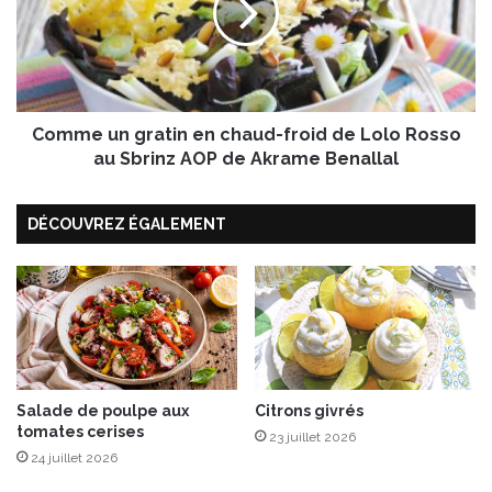
u
e
l
u
e
n
t
g
t
r
e
Comme un gratin en chaud-froid de Lolo Rosso
a
s
t
au Sbrinz AOP de Akrame Benallal
d
i
e
n
p
DÉCOUVREZ ÉGALEMENT
e
o
n
u
c
l
h
e
a
t
u
p
d
a
-
r
f
Salade de poulpe aux
Citrons givrés
f
tomates cerises
r
23 juillet 2026
u
o
24 juillet 2026
m
i