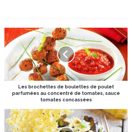
L
e
s
b
r
o
c
h
e
Les brochettes de boulettes de poulet
t
t
parfumées au concentré de tomates, sauce
e
tomates concassées
s
d
C
e
o
b
m
o
m