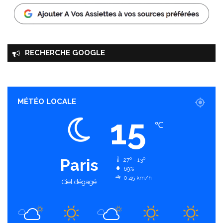
RECHERCHE GOOGLE
MÉTÉO LOCALE
15
℃
Paris
27º - 13º
69%
0.45 km/h
Ciel dégagé