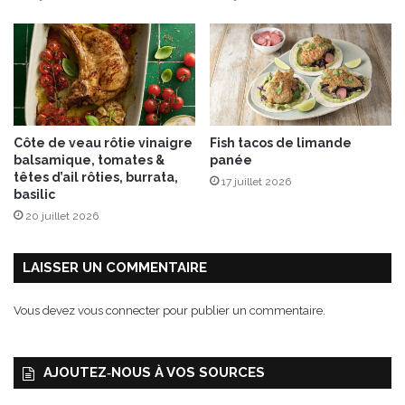
e
s
p
e
r
s
i
Côte de veau rôtie vinaigre
Fish tacos de limande
l
balsamique, tomates &
panée
l
têtes d’ail rôties, burrata,
17 juillet 2026
é
basilic
s
20 juillet 2026
LAISSER UN COMMENTAIRE
Vous devez
vous connecter
pour publier un commentaire.
AJOUTEZ‑NOUS À VOS SOURCES