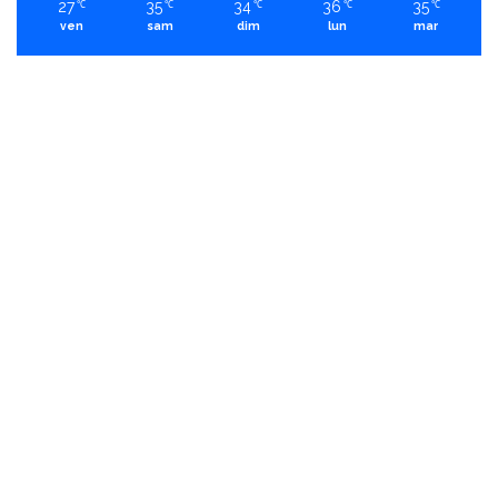
27
35
34
36
35
℃
℃
℃
℃
℃
ven
sam
dim
lun
mar