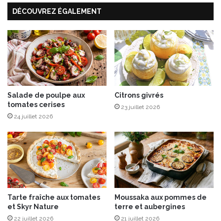
u
c
DÉCOUVREZ ÉGALEMENT
f
l
e
t
t
e
R
i
c
h
Salade de poulpe aux
Citrons givrés
tomates cerises
e
23 juillet 2026
s
24 juillet 2026
M
o
n
t
s
e
t
Tarte fraîche aux tomates
Moussaka aux pommes de
c
et Skyr Nature
terre et aubergines
è
22 juillet 2026
21 juillet 2026
p