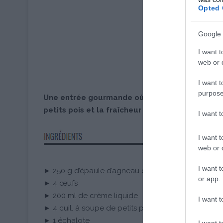
Opted 
Google 
I want t
web or d
I want t
purpose
Une entrée gourmande où la douceur des œufs 
petits pois et la fraîcheur de la menthe. Un déli
I want 
I want t
web or d
I want t
► 250 g d’épaule d’agneau désossée
or app.
► 4 œufs
► 200 ml de crème liquide
I want t
► 4 cuil. à soupe de petits pois cuits
► 1 échalote
I want t