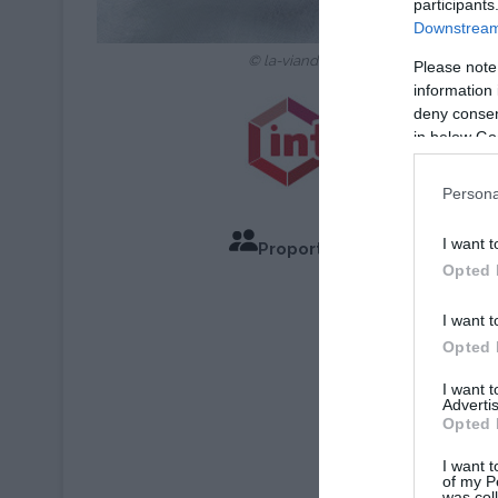
participants
Downstream 
© la-viande.fr / INTERBEV | Crédit Pho
Please note
information 
deny consent
in below Go
Persona
I want t
Proportions pour 4 Personn
Opted 
Temps de
I want t
Opted 
I want 
Advertis
Opted 
I want t
of my P
was col