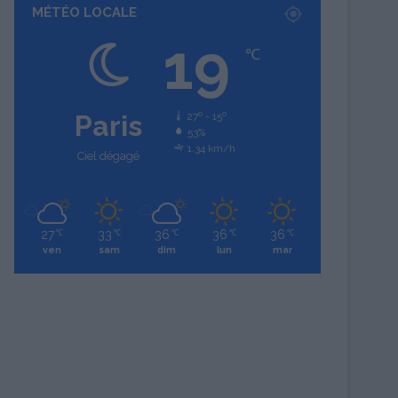
MÉTÉO LOCALE
19
℃
Paris
27º - 15º
53%
1.34 km/h
Ciel dégagé
27
33
36
36
36
℃
℃
℃
℃
℃
ven
sam
dim
lun
mar