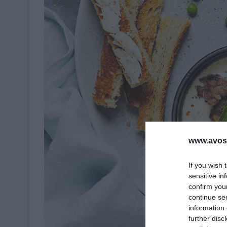
www.avosa
If you wish 
sensitive in
confirm you
continue se
information 
further disc