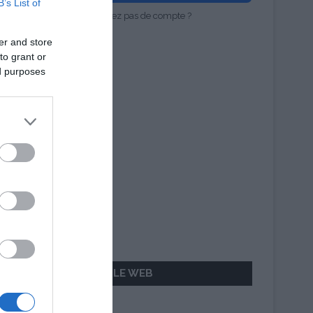
B’s List of
Vous n'avez pas de compte ?
er and store
to grant or
ed purposes
AILLEURS SUR LE WEB