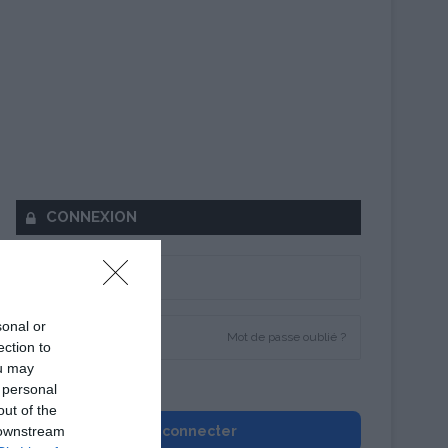
CONNEXION
sonal or
Mot de passe oublié ?
ection to
ou may
Se souvenir de moi
 personal
out of the
 downstream
Se connecter