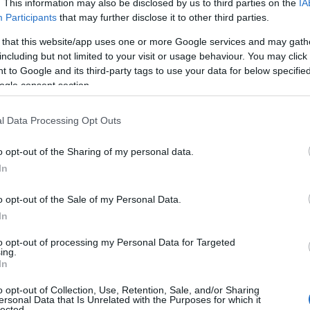
. This information may also be disclosed by us to third parties on the
IA
Participants
that may further disclose it to other third parties.
to : © Juliette Lalbaltry / Delphine Constantini
 that this website/app uses one or more Google services and may gath
including but not limited to your visit or usage behaviour. You may click 
 to Google and its third-party tags to use your data for below specifi
ogle consent section.
l Data Processing Opt Outs
o opt-out of the Sharing of my personal data.
es
Temps de Préparation 15 Minutes
In
 Cuisson 15 Minutes
o opt-out of the Sale of my Personal Data.
In
to opt-out of processing my Personal Data for Targeted
ing.
In
o opt-out of Collection, Use, Retention, Sale, and/or Sharing
ersonal Data that Is Unrelated with the Purposes for which it
lected.