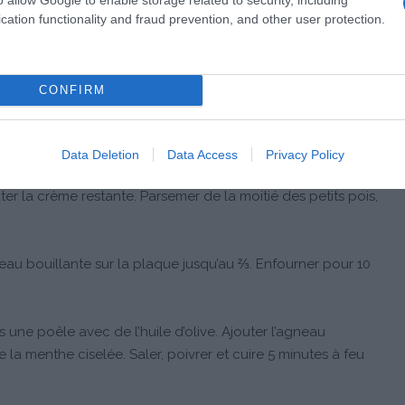
cation functionality and fraud prevention, and other user protection.
CONFIRM
Data Deletion
Data Access
Privacy Policy
moitié de la crème dans 4 ramequins ou mini-cocottes.
r la crème restante. Parsemer de la moitié des petits pois,
’eau bouillante sur la plaque jusqu’au ⅔. Enfourner pour 10
s une poêle avec de l’huile d’olive. Ajouter l’agneau
la menthe ciselée. Saler, poivrer et cuire 5 minutes à feu