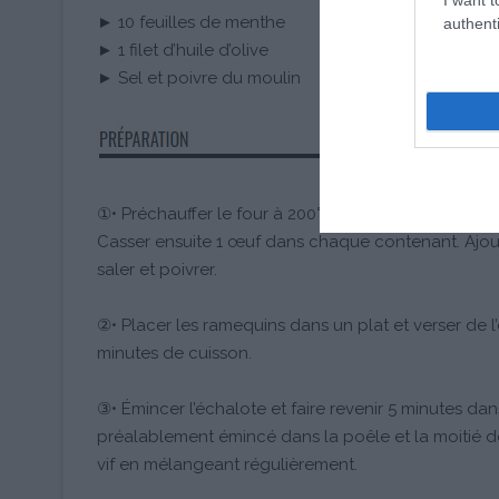
► 10 feuilles de menthe
authenti
► 1 filet d’huile d’olive
► Sel et poivre du moulin
①• Préchauffer le four à 200°C (Th.6-7). Verser la 
Casser ensuite 1 œuf dans chaque contenant. Ajoute
saler et poivrer.
②• Placer les ramequins dans un plat et verser de l
minutes de cuisson.
③• Émincer l’échalote et faire revenir 5 minutes dan
préalablement émincé dans la poêle et la moitié de 
vif en mélangeant régulièrement.