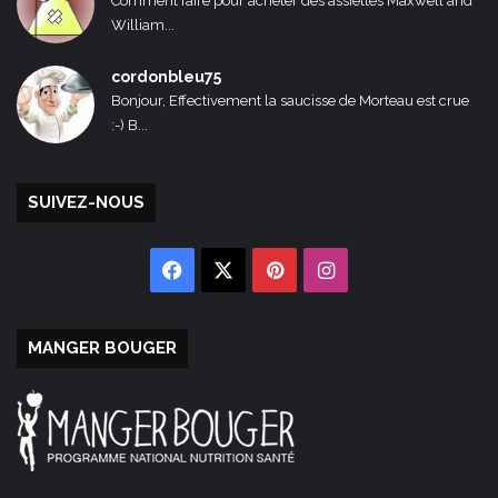
Comment faire pour acheter des assiettes Maxwell and
William...
cordonbleu75
Bonjour, Effectivement la saucisse de Morteau est crue
:-) B...
SUIVEZ-NOUS
Facebook
X
Pinterest
Instagram
MANGER BOUGER