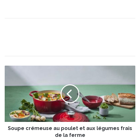
S
o
u
p
e
c
r
é
m
Soupe crémeuse au poulet et aux légumes frais
e
u
de la ferme