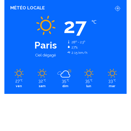
MÉTÉO LOCALE
27
℃
Paris
28º - 23º
27%
2.15 km/h
Ciel dégagé
27
32
35
35
33
℃
℃
℃
℃
℃
ven
sam
dim
lun
mar