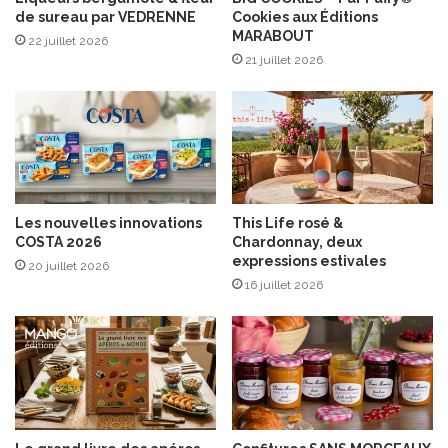
de sureau par VEDRENNE
Cookies aux Éditions
f
é
MARABOUT
r
m
22 juillet 2026
a
21 juillet 2026
i
i
n
s
c
d
é
e
s
l
a
f
Les nouvelles innovations
This Life rosé &
e
COSTA 2026
Chardonnay, deux
r
expressions estivales
20 juillet 2026
m
16 juillet 2026
e