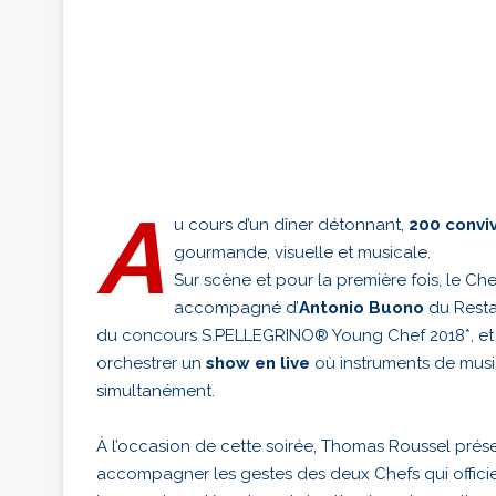
A
u cours d’un dîner détonnant,
200 convi
gourmande, visuelle et musicale.
Sur scène et pour la première fois, le Ch
accompagné d’
Antonio Buono
du Resta
du concours S.PELLEGRINO® Young Chef 2018*, et
orchestrer un
show en live
où instruments de musi
simultanément.
À l’occasion de cette soirée, Thomas Roussel prés
accompagner les gestes des deux Chefs qui officier