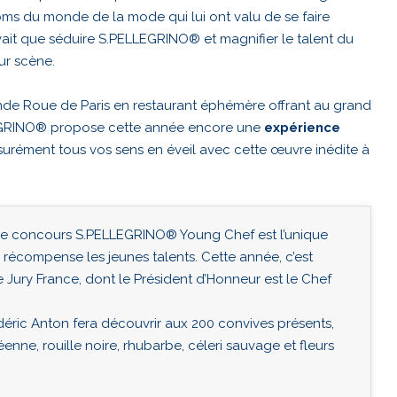
oms du monde de la mode qui lui ont valu de se faire
vait que séduire S.PELLEGRINO® et magnifier le talent du
ur scène.
ande Roue de Paris en restaurant éphémère offrant au grand
LLEGRINO® propose cette année encore une
expérience
ssurément tous vos sens en éveil avec cette œuvre inédite à
ne, le concours S.PELLEGRINO® Young Chef est l’unique
récompense les jeunes talents. Cette année, c’est
e Jury France, dont le Président d’Honneur est le Chef
éric Anton fera découvrir aux 200 convives présents,
nne, rouille noire, rhubarbe, céleri sauvage et fleurs