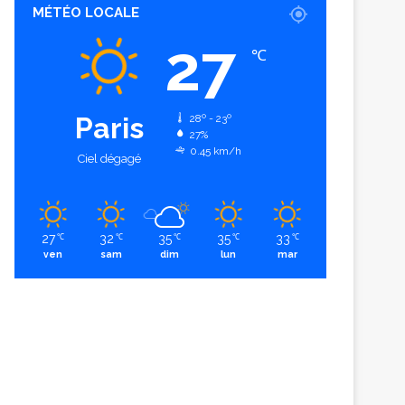
MÉTÉO LOCALE
27
℃
Paris
28º - 23º
27%
0.45 km/h
Ciel dégagé
27
32
35
35
33
℃
℃
℃
℃
℃
ven
sam
dim
lun
mar