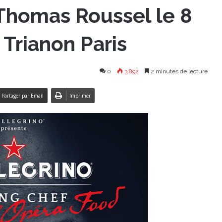
 Thomas Roussel le 8
Trianon Paris
0
3 892
2 minutes de lecture
Partager par Email
Imprimer