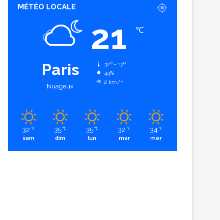
MÉTÉO LOCALE
21
℃
Paris
32º - 17º
44%
2 km/h
Nuageux
32
35
35
32
34
℃
℃
℃
℃
℃
sam
dim
lun
mar
mer