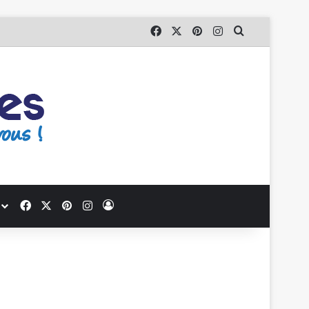
Facebook
X
Pinterest
Instagram
Que recherc
Facebook
X
Pinterest
Instagram
Se connecter