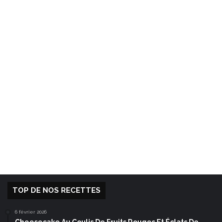
TOP DE NOS RECETTES
6 février 2026
Cheesecake Au Coulis De Fruits Rouges Et Éclats De