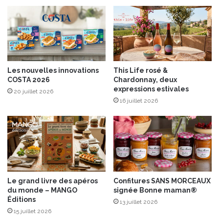
a
o
u
r
s
a
t
i
i
l
n
à
a
l
Les nouvelles innovations
This Life rosé &
u
a
COSTA 2026
Chardonnay, deux
x
t
expressions estivales
20 juillet 2026
É
r
16 juillet 2026
d
u
i
i
t
t
i
e
o
f
n
u
s
m
R
é
Le grand livre des apéros
Confitures SANS MORCEAUX
u
e
du monde – MANGO
signée Bonne maman®
e
Éditions
13 juillet 2026
d
15 juillet 2026
e