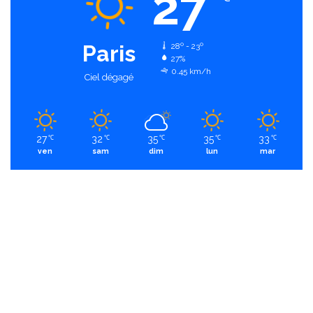
27
Paris
28º - 23º
27%
0.45 km/h
Ciel dégagé
27
32
35
35
33
℃
℃
℃
℃
℃
ven
sam
dim
lun
mar