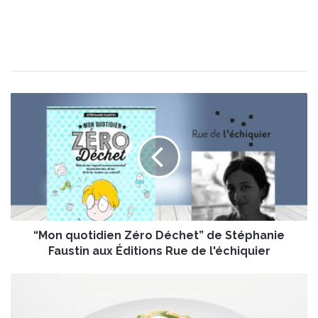
“
M
o
n
q
u
o
t
i
“Mon quotidien Zéro Déchet” de Stéphanie
d
i
Faustin aux Éditions Rue de l'échiquier
e
n
T
Z
a
é
g