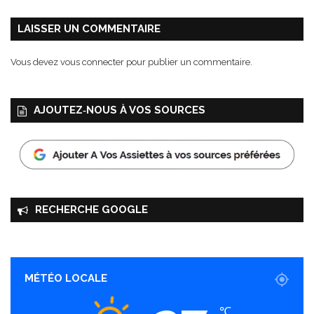
l
'
LAISSER UN COMMENTAIRE
é
c
Vous devez
vous connecter
pour publier un commentaire.
h
i
q
AJOUTEZ‑NOUS À VOS SOURCES
u
i
e
r
RECHERCHE GOOGLE
MÉTÉO LOCALE
℃