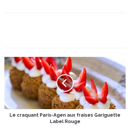
L
e
c
r
a
q
u
a
n
Le craquant Paris-Agen aux fraises Gariguette
t
P
Label Rouge
a