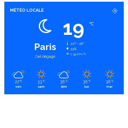
MÉTÉO LOCALE
19
℃
Paris
20º - 18º
53%
1.34 km/h
Ciel dégagé
27
33
36
36
36
℃
℃
℃
℃
℃
ven
sam
dim
lun
mar