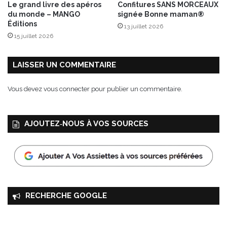
Le grand livre des apéros
Confitures SANS MORCEAUX
b
du monde – MANGO
signée Bonne maman®
o
Éditions
13 juillet 2026
15 juillet 2026
LAISSER UN COMMENTAIRE
Vous devez
vous connecter
pour publier un commentaire.
AJOUTEZ‑NOUS À VOS SOURCES
RECHERCHE GOOGLE