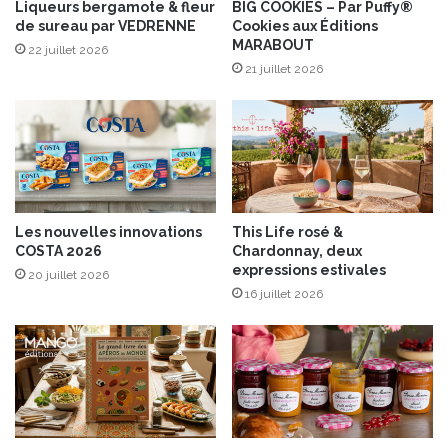
i
P
Liqueurs bergamote & fleur
BIG COOKIES – Par Puffy®
g
de sureau par VEDRENNE
Cookies aux Éditions
a
MARABOUT
u
u
22 juillet 2026
e
s
21 juillet 2026
t
e
t
D
e
é
L
j
a
e
b
u
e
n
Les nouvelles innovations
This Life rosé &
l
e
COSTA 2026
Chardonnay, deux
R
r
expressions estivales
20 juillet 2026
o
”
16 juillet 2026
u
a
g
v
e
e
c
S
o
d
e