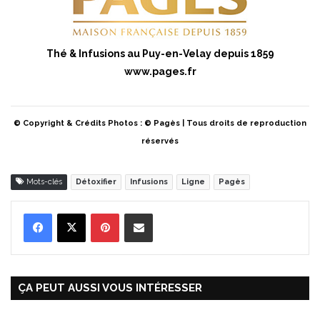
Thé & Infusions au Puy-en-Velay depuis 1859
www.pages.fr
© Copyright &
Crédits Photos : © Pagès | Tous droits de reproduction
réservés
Mots-clés
Détoxifier
Infusions
Ligne
Pagès
Pinterest
Partager par Email
ÇA PEUT AUSSI VOUS INTÉRESSER