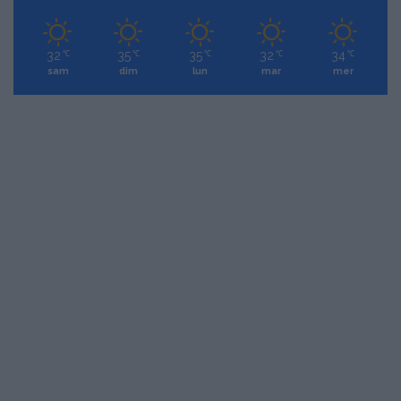
32
35
35
32
34
℃
℃
℃
℃
℃
sam
dim
lun
mar
mer