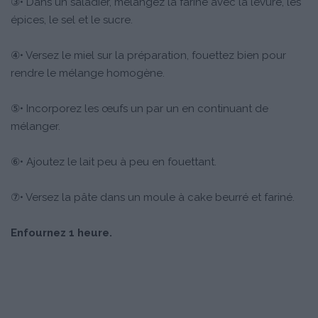
③• Dans un saladier, mélangez la farine avec la levure, les
épices, le sel et le sucre.
④• Versez le miel sur la préparation, fouettez bien pour
rendre le mélange homogène.
⑤• Incorporez les œufs un par un en continuant de
mélanger.
⑥• Ajoutez le lait peu à peu en fouettant.
⑦• Versez la pâte dans un moule à cake beurré et fariné.
Enfournez 1 heure.