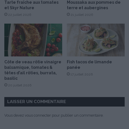
Tarte fraîche aux tomates
Moussaka aux pommes de
e
et Skyr Nature
terre et aubergines
”
22 juillet 2026
21 juillet 2026
Côte de veau rôtie vinaigre
Fish tacos de limande
balsamique, tomates &
panée
têtes d’ail rôties, burrata,
17 juillet 2026
basilic
20 juillet 2026
LAISSER UN COMMENTAIRE
Vous devez
vous connecter
pour publier un commentaire.