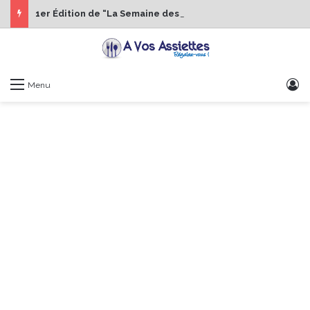
1er Édition de “La Semaine des Chefs” du 19 au 24 octobre 2026
S
Menu