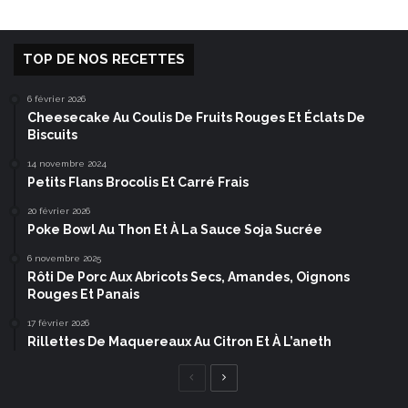
TOP DE NOS RECETTES
6 février 2026
Cheesecake Au Coulis De Fruits Rouges Et Éclats De
Biscuits
14 novembre 2024
Petits Flans Brocolis Et Carré Frais
20 février 2026
Poke Bowl Au Thon Et À La Sauce Soja Sucrée
6 novembre 2025
Rôti De Porc Aux Abricots Secs, Amandes, Oignons
Rouges Et Panais
17 février 2026
Rillettes De Maquereaux Au Citron Et À L’aneth
Page
Page
précédente
suivante