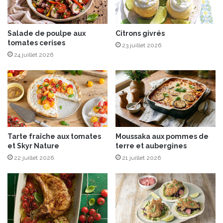
m
e
s
d
Salade de poulpe aux
Citrons givrés
tomates cerises
’
23 juillet 2026
é
24 juillet 2026
t
é
Tarte fraîche aux tomates
Moussaka aux pommes de
et Skyr Nature
terre et aubergines
22 juillet 2026
21 juillet 2026