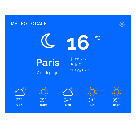
MÉTÉO LOCALE
16
℃
Paris
27º - 14º
64%
2.95 km/h
Ciel dégagé
27
35
34
36
35
℃
℃
℃
℃
℃
ven
sam
dim
lun
mar