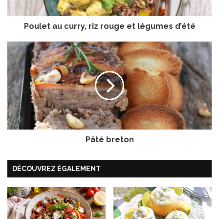
u
c
Poulet au curry, riz rouge et légumes d’été
u
r
r
P
y
â
,
t
r
é
i
b
z
r
r
e
o
t
u
o
g
Pâté breton
n
e
e
DÉCOUVREZ ÉGALEMENT
t
l
é
g
u