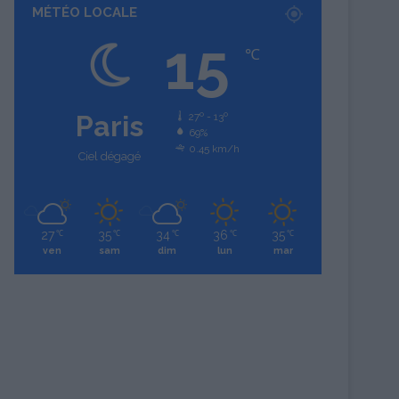
MÉTÉO LOCALE
15
℃
Paris
27º - 13º
69%
0.45 km/h
Ciel dégagé
27
35
34
36
35
℃
℃
℃
℃
℃
ven
sam
dim
lun
mar