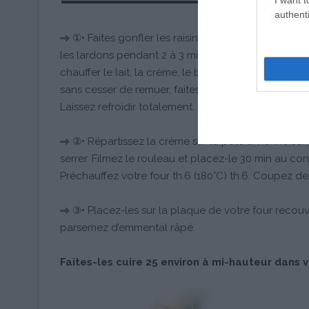
authenti
①• Faites gonfler les raisins dans 100 ml d’eau c
les lardons pendant 2 à 3 min. Fouettez 2 jaunes d’
chauffer le lait, la crème, le bouillon de volaille,
sans cesser de remuer, faites cuire 2 à 3 minutes. A
Laissez refroidir totalement.
②• Répartissez la crème sur la pâte à viennoiseri
serrer. Filmez le rouleau et placez-le 30 min au con
Préchauffez votre four th.6 (180°C) th.6. Coupez d
③• Placez-les sur la plaque de votre four recouv
parsemez d’emmental râpé.
Faites-les cuire 25 environ à mi-hauteur dans v