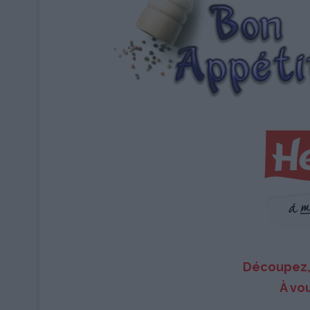
Découpez, 
À vou