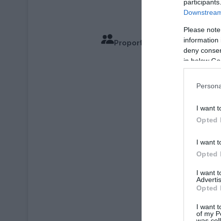
participants
Downstream 
Please note
information 
Proportions pour 4 Personn
deny consent
in below Go
Temps de
Persona
I want t
Opted 
I want t
Opted 
I want 
Advertis
Opted 
I want t
of my P
was col