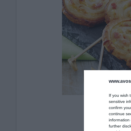
www.avosa
If you wish 
sensitive in
confirm you
continue se
information 
further disc