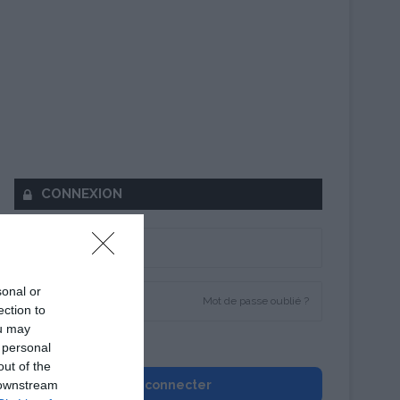
CONNEXION
sonal or
Mot de passe oublié ?
ection to
ou may
Se souvenir de moi
 personal
out of the
 downstream
Se connecter