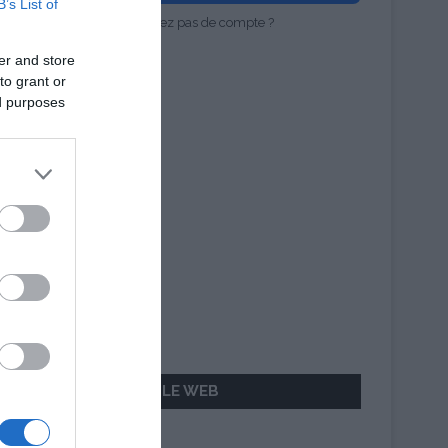
B’s List of
Vous n'avez pas de compte ?
er and store
to grant or
ed purposes
AILLEURS SUR LE WEB