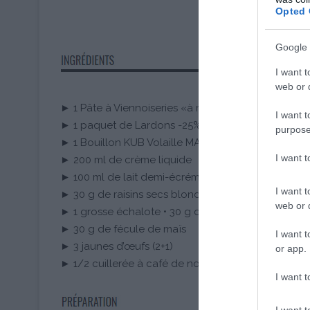
Opted 
Google 
I want t
web or d
► 1 Pâte à Viennoiseries «à ma façon» HERTA®
I want t
► 1 paquet de Lardons -25% de Sel HERTA®
purpose
► 1 Bouillon KUB Volaille MAGGI®
I want 
► 200 ml de crème liquide
► 100 ml de lait demi-écrémé UHT
I want t
► 30 g de raisins secs blonds
web or d
► 1 grosse échalote • 30 g d’emmental râpé
► 30 g de fécule de maïs
I want t
► 3 jaunes d’œufs (2+1)
or app.
► 1/2 cuillerée à café de noix de muscade
I want t
I want t