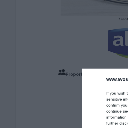
Proportions pour 2 Person
www.avosa
Temps de
If you wish 
sensitive in
confirm you
continue se
information 
further disc