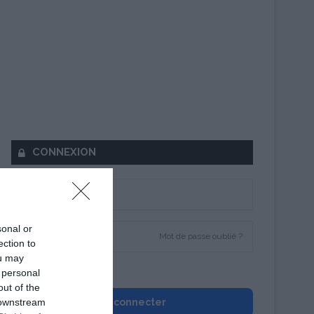
CONNEXION
sonal or
Mot de passe oublié ?
ection to
ou may
Se souvenir de moi
 personal
out of the
 downstream
Se connecter