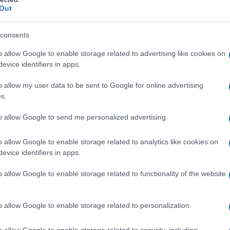
Out
consents
o allow Google to enable storage related to advertising like cookies on
evice identifiers in apps.
o allow my user data to be sent to Google for online advertising
s.
’avoine, la levure, le sucre, le sel, l’extrait de gousse de
 bien mélanger. Incorporer progressivement l’Alpro Avoine
to allow Google to send me personalized advertising.
o allow Google to enable storage related to analytics like cookies on
evice identifiers in apps.
erser une louche de pâte pour chaque pancake.
o allow Google to enable storage related to functionality of the website
o allow Google to enable storage related to personalization.
o allow Google to enable storage related to security, including