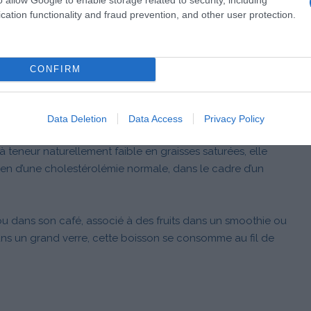
cation functionality and fraud prevention, and other user protection.
CONFIRM
IT RIMER FIBRES ET SAVEURS !
Data Deletion
Data Access
Privacy Policy
100 % végétale possède un subtil goût à la fois doux et
à teneur naturellement faible en graisses saturées, elle
en d’une cholestérolémie normale, dans le cadre d’un
u dans son café, associé à des fruits dans un smoothie ou
ans un grand verre, cette boisson se consomme au fil de