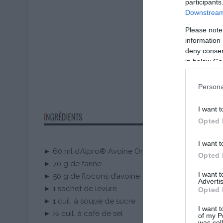
participants
Downstream 
Please note
information 
deny consent
in below Go
Persona
I want t
Opted 
I want t
► 60 ml d’Alpro® Avoine Original
Opted 
► 70 g de farine
I want 
► 50 g de flocons d’avoine
Advertis
► 1 sachet de levure
Opted 
► 1 cuil. à soupe de sucre
I want t
► ½ cuil. à café de sel
of my P
was col