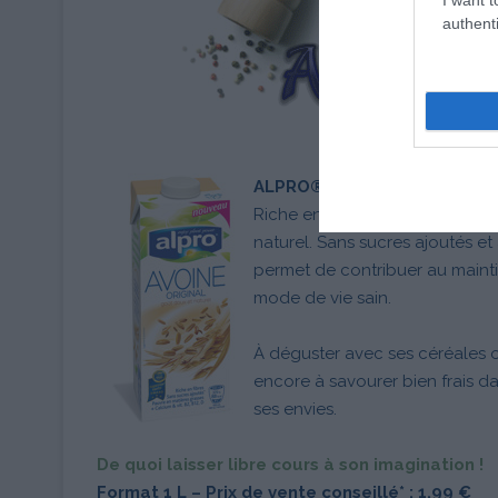
authenti
ALPRO® AVOINE ORIGINAL
FA
Riche en fibres, cette boisson 
naturel. Sans sucres ajoutés et 
permet de contribuer au mainti
mode de vie sain.
À déguster avec ses céréales o
encore à savourer bien frais d
ses envies.
De quoi laisser libre cours à son imagination !
Format 1 L – Prix de vente conseillé* : 1,99 €