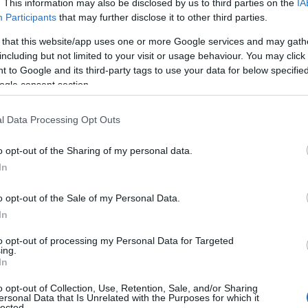
. This information may also be disclosed by us to third parties on the
IA
Participants
that may further disclose it to other third parties.
 that this website/app uses one or more Google services and may gath
including but not limited to your visit or usage behaviour. You may click 
 to Google and its third-party tags to use your data for below specifi
ogle consent section.
l Data Processing Opt Outs
o opt-out of the Sharing of my personal data.
In
o opt-out of the Sale of my Personal Data.
In
to opt-out of processing my Personal Data for Targeted
ing.
In
o opt-out of Collection, Use, Retention, Sale, and/or Sharing
ersonal Data that Is Unrelated with the Purposes for which it
lected.