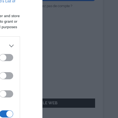
B’s List of
Vous n'avez pas de compte ?
er and store
to grant or
ed purposes
AILLEURS SUR LE WEB