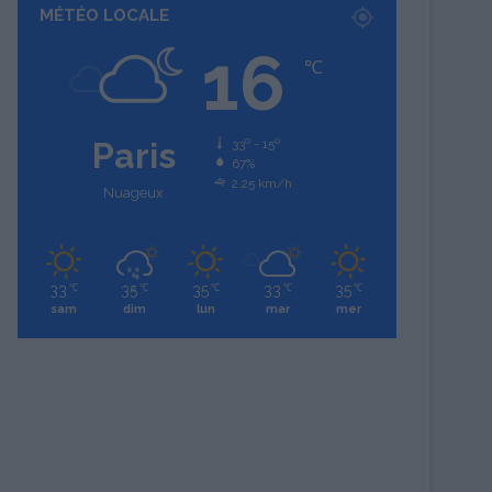
MÉTÉO LOCALE
16
℃
Paris
33º - 15º
67%
2.25 km/h
Nuageux
33
35
35
33
35
℃
℃
℃
℃
℃
sam
dim
lun
mar
mer