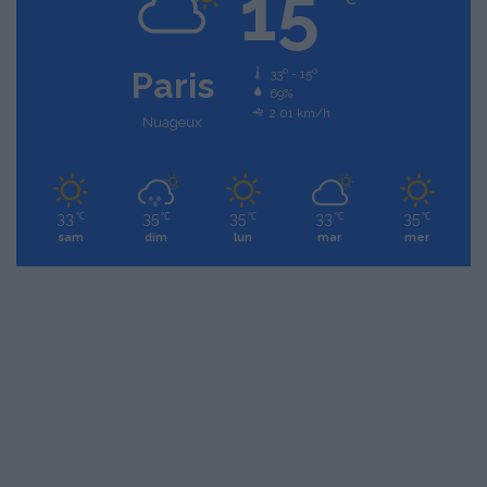
15
Paris
33º - 15º
69%
2.01 km/h
Nuageux
33
35
35
33
35
℃
℃
℃
℃
℃
sam
dim
lun
mar
mer