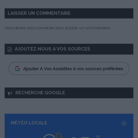
L
e
LAISSER UN COMMENTAIRE
R
o
Vous devez
vous connecter
pour publier un commentaire.
u
x
AJOUTEZ‑NOUS À VOS SOURCES
RECHERCHE GOOGLE
MÉTÉO LOCALE
℃