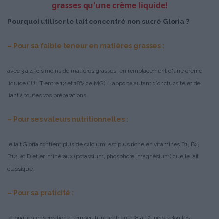
grasses qu'une crème liquide!
Pourquoi utiliser le lait concentré non sucré Gloria ?
– Pour sa faible teneur en matières grasses :
avec 3 à 4 fois moins de matières grasses, en remplacement d'une crème
liquide (*UHT entre 12 et 18% de MG), il apporte autant d'onctuosité et de
liant à toutes vos préparations.
– Pour ses valeurs nutritionnelles :
le lait Gloria contient plus de calcium, est plus riche en vitamines B1, B2,
B12, et D et en minéraux (potassium, phosphore, magnésium) que le lait
classique.
– Pour sa praticité :
la longue conservation à température ambiante (8 à 12 mois selon les