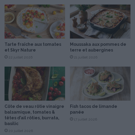
a
v
e
c
l
e
s
Tarte fraîche aux tomates
Moussaka aux pommes de
n
et Skyr Nature
terre et aubergines
o
22 juillet 2026
21 juillet 2026
u
v
e
a
u
t
é
s
Côte de veau rôtie vinaigre
Fish tacos de limande
H
balsamique, tomates &
panée
e
têtes d’ail rôties, burrata,
17 juillet 2026
n
basilic
r
20 juillet 2026
i