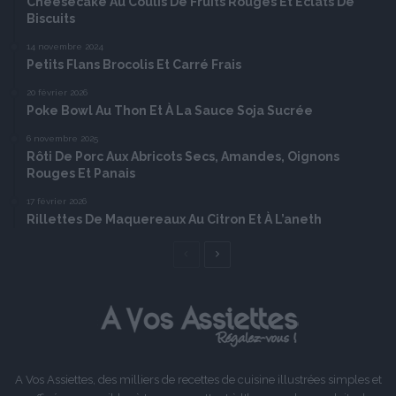
Cheesecake Au Coulis De Fruits Rouges Et Éclats De
Biscuits
14 novembre 2024
Petits Flans Brocolis Et Carré Frais
20 février 2026
Poke Bowl Au Thon Et À La Sauce Soja Sucrée
6 novembre 2025
Rôti De Porc Aux Abricots Secs, Amandes, Oignons
Rouges Et Panais
17 février 2026
Rillettes De Maquereaux Au Citron Et À L’aneth
Page
Page
précédente
suivante
A Vos Assiettes, des milliers de recettes de cuisine illustrées simples et