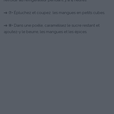
refroidir au réfrigérateur pendant 3 à 4 heures.
⑦• Épluchez et coupez les mangues en petits cubes.
⑧• Dans une poêle, caramélisez le sucre restant et
ajoutez-y le beurre, les mangues et les épices.