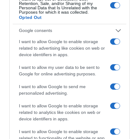
Retention, Sale, and/or Sharing of my
Personal Data that Is Unrelated with the
Purposes for which it was collected.
Opted Out
Google consents
I want to allow Google to enable storage
related to advertising like cookies on web or
F
device identifiers in apps.
a
r
I want to allow my user data to be sent to
f
Google for online advertising purposes.
a
l
I want to allow Google to send me
l
personalized advertising.
e
a
I want to allow Google to enable storage
Farfalle au thon et au pesto
u
related to analytics like cookies on web or
t
device identifiers in apps.
h
L
o
’
I want to allow Google to enable storage
n
a
related to functionality of the website or app.