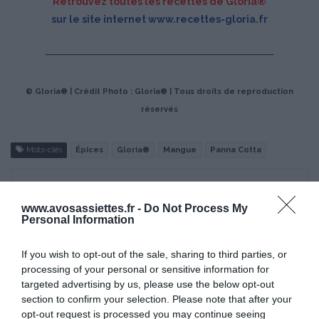
Retrouvez toutes les recettes de Gloria®
sur le site internet
www.recettes-gloria.fr
© Gloria® | Crédit Photo : Gloria® | Tous droits de reproduction
réservés
Mots-clés
Épices
Gloria®
Mangue
Panna Cotta
Pinterest
Partager par Email
www.avosassiettes.fr -
Do Not Process My
Personal Information
If you wish to opt-out of the sale, sharing to third parties, or
ÇA PEUT AUSSI VOUS INTÉRESSER
processing of your personal or sensitive information for
targeted advertising by us, please use the below opt-out
section to confirm your selection. Please note that after your
opt-out request is processed you may continue seeing