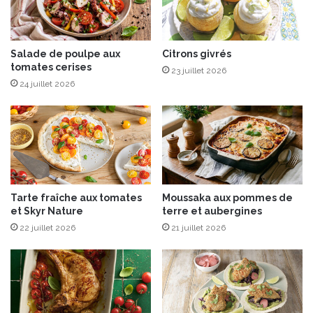
a
l
i
a
t
c
v
r
Salade de poulpe aux
Citrons givrés
o
tomates cerises
o
23 juillet 2026
i
q
24 juillet 2026
r
u
d
e
e
a
t
u
o
s
u
e
t
l
Tarte fraîche aux tomates
Moussaka aux pommes de
e
d
et Skyr Nature
terre et aubergines
s
e
l
22 juillet 2026
21 juillet 2026
G
e
u
s
é
c
r
o
a
u
n