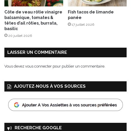
l
d
e
e
Côte de veau rôtie vinaigre
Fish tacos de limande
u
balsamique, tomates &
panée
r
têtes d’ail rôties, burrata,
17 juillet 2026
s
basilic
a
20 juillet 2026
v
e
c
LAISSER UN COMMENTAIRE
s
e
Vous devez
vous connecter
pour publier un commentaire.
s
F
r
AJOUTEZ‑NOUS À VOS SOURCES
u
i
t
s
p
o
u
RECHERCHE GOOGLE
r