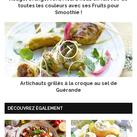
g
toutes les couleurs avec ses Fruits pour
e
Smoothie !
,
V
A
e
r
r
t
t
i
,
c
P
h
i
a
c
u
a
t
r
Artichauts grillés à la croque au sel de
s
d
g
Guérande
n
r
o
i
u
DÉCOUVREZ ÉGALEMENT
l
s
l
e
é
n
s
f
à