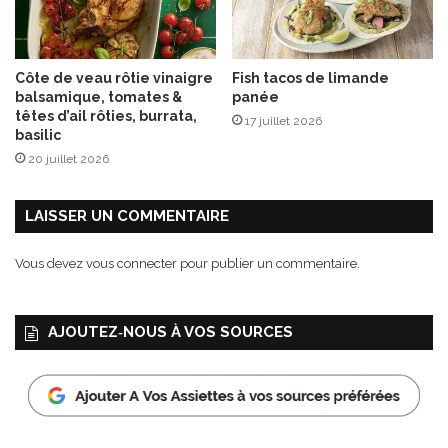
r
r
e
Côte de veau rôtie vinaigre
Fish tacos de limande
d
balsamique, tomates &
panée
e
têtes d’ail rôties, burrata,
17 juillet 2026
B
basilic
r
20 juillet 2026
e
s
s
LAISSER UN COMMENTAIRE
e
A
Vous devez
vous connecter
pour publier un commentaire.
O
P
AJOUTEZ‑NOUS À VOS SOURCES