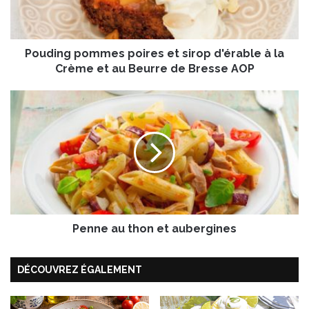
g
p
o
Pouding pommes poires et sirop d'érable à la
m
m
Crème et au Beurre de Bresse AOP
e
s
P
p
e
o
n
i
n
r
e
e
a
s
u
e
t
t
h
s
Penne au thon et aubergines
o
i
n
r
e
DÉCOUVREZ ÉGALEMENT
o
t
p
a
d
u