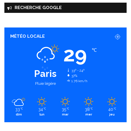
RECHERCHE GOOGLE
MÉTÉO LOCALE
29
℃
Paris
33º - 24º
37%
1.76 km/h
Pluie légère
33
34
35
38
40
℃
℃
℃
℃
℃
dim
lun
mar
mer
jeu