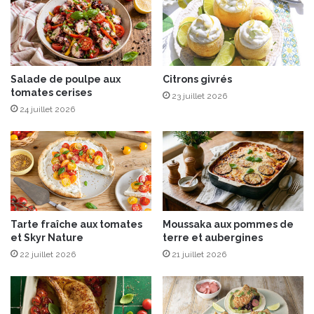
'
b
é
e
r
r
a
g
b
i
l
Salade de poulpe aux
Citrons givrés
n
tomates cerises
e
e
23 juillet 2026
à
s
24 juillet 2026
l
a
C
r
è
m
e
Tarte fraîche aux tomates
Moussaka aux pommes de
e
et Skyr Nature
terre et aubergines
t
22 juillet 2026
21 juillet 2026
a
u
B
e
u