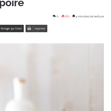
 poire
0
871
4 minutes de lecture
Partager par Email
Imprimer