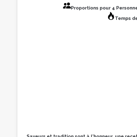
Proportions pour 4 Personn
Temps de
Saveurs et tradition sont à l'honneur, une re