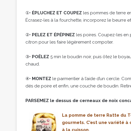
①•
ÉPLUCHEZ ET COUPEZ
les pommes de terre en 
Écrasez-les à la fourchette, incorporez le beurre e
②•
PELEZ ET ÉPÉPINEZ
les poires. Coupez-les en pe
citron pour les faire légèrement compoter.
③•
POÊLEZ
5 min le boudin noir, puis ôtez le boyau
chaud.
④•
MONTEZ
le parmentier à l’aide d’un cercle. 
dés de poire et enfin, une couche de boudin. Retire
PARSEMEZ le dessus de cerneaux de noix concas
La pomme de terre Ratte du To
gourmets.
C’est une variété à 
à la cuisson.