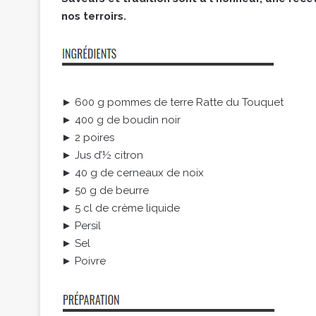
nos terroirs.
► 600 g pommes de terre Ratte du Touquet
► 400 g de boudin noir
► 2 poires
► Jus d’½ citron
► 40 g de cerneaux de noix
► 50 g de beurre
► 5 cl de crème liquide
► Persil
► Sel
► Poivre