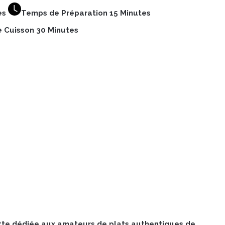
es
Temps de Préparation 15 Minutes
 Cuisson 30 Minutes
cette dédiée aux amateurs de plats authentiques de