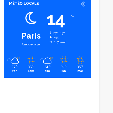
MÉTÉO LOCALE
14
℃
Paris
27º - 13º
73%
2.47 km/h
Ciel dégagé
27
35
34
36
35
℃
℃
℃
℃
℃
ven
sam
dim
lun
mar