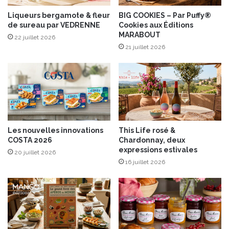
c
e
l
l
Liqueurs bergamote & fleur
BIG COOKIES – Par Puffy®
e
de sureau par VEDRENNE
Cookies aux Éditions
l
MARABOUT
t
e
22 juillet 2026
t
i
21 juillet 2026
e
l
f
l
u
y
m
“
é
A
e
r
e
t
Les nouvelles innovations
This Life rosé &
t
C
COSTA 2026
Chardonnay, deux
c
o
expressions estivales
20 juillet 2026
r
l
16 juillet 2026
è
l
m
e
e
c
a
t
u
i
b
o
l