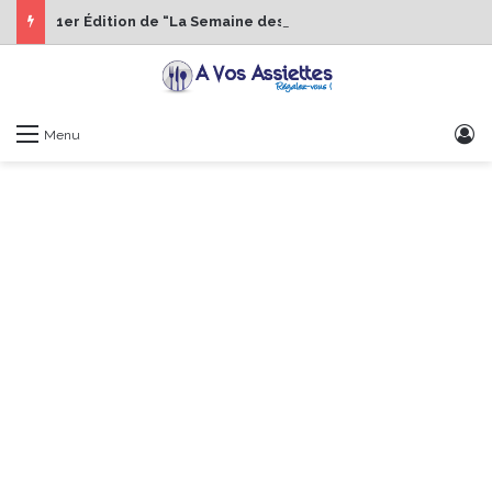
1er Édition de “La Semaine des Chefs” du 19 au 24 octobre 2026
S
Menu