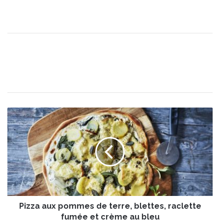
P
i
z
z
a
a
u
x
p
Pizza aux pommes de terre, blettes, raclette
o
m
fumée et crème au bleu