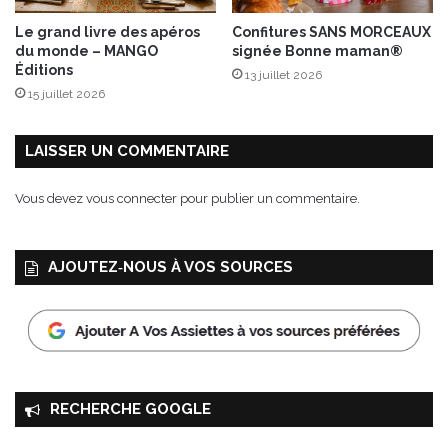
n
e
”
Le grand livre des apéros
Confitures SANS MORCEAUX
u
s
du monde – MANGO
signée Bonne maman®
i
Éditions
13 juillet 2026
g
15 juillet 2026
n
é
e
LAISSER UN COMMENTAIRE
p
a
Vous devez
vous connecter
pour publier un commentaire.
r
S
t
AJOUTEZ‑NOUS À VOS SOURCES
e
f
a
n
S
a
g
RECHERCHE GOOGLE
m
e