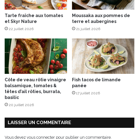
O
l
Tarte fraîche aux tomates
Moussaka aux pommes de
i
et Skyr Nature
terre et aubergines
z
22 juillet 2026
21 juillet 2026
é
a
Côte de veau rôtie vinaigre
Fish tacos de limande
balsamique, tomates &
panée
têtes d’ail rôties, burrata,
17 juillet 2026
basilic
20 juillet 2026
LAISSER UN COMMENTAIRE
Vous devez
vous connecter
pour publier un commentaire.