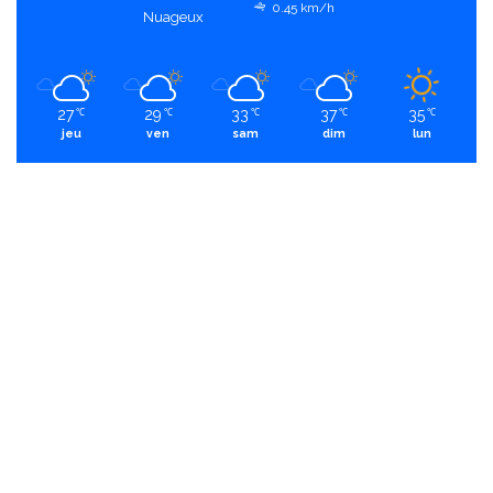
0.45 km/h
Nuageux
27
29
33
37
35
℃
℃
℃
℃
℃
jeu
ven
sam
dim
lun