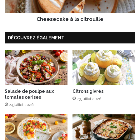
u
a
v
k
e
Cheesecake à la citrouille
e
l
à
l
l
DÉCOUVREZ ÉGALEMENT
e
a
h
c
u
i
i
t
l
r
e
o
i
u
n
i
n
Salade de poulpe aux
Citrons givrés
l
tomates cerises
o
l
23 juillet 2026
v
e
24 juillet 2026
a
n
t
e
: